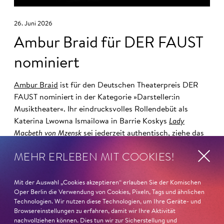
26. Juni 2026
Ambur Braid für DER FAUST
nominiert
Ambur Braid
ist für den Deutschen Theaterpreis DER
FAUST nominiert in der Kategorie »Darsteller:in
Musiktheater«. Ihr eindrucksvolles Rollendebüt als
Katerina Lwowna Ismailowa in Barrie Koskys
Lady
Macbeth von Mzensk
sei jederzeit authentisch, ziehe das
Publikum in ihren Bann, fordere zum Miterleben und
MEHR ERLEBEN MIT COOKIES!
Mitleiden heraus – niemand im Saal bliebe teilnahmslos
zurück, lobt die Jury Ambur Braids stimmliche Wucht
und ihre starke Bühnenpräsenz:
Mit der Auswahl „Cookies akzeptieren“ erlauben Sie der Komischen
Oper Berlin die Verwendung von Cookies, Pixeln, Tags und ähnlichen
Technologien. Wir nutzen diese Technologien, um Ihre Geräte- und
»In dem überwältigenden Farbenreichtum ihres Spiels
Browsereinstellungen zu erfahren, damit wir Ihre Aktivität
sind Auflehnung und Verletzlichkeit ebenso nachfühlbar
nachvollziehen können. Dies tun wir zur Sicherstellung und