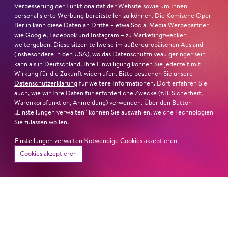
wie die verzweifelte Einsamkeit ihrer Figur.«
Jury-
Verbesserung der Funktionalität der Website sowie um Ihnen
personalisierte Werbung bereitstellen zu können. Die Komische Oper
Begründung
Berlin kann diese Daten an Dritte – etwa Social Media Werbepartner
wie Google, Facebook und Instagram – zu Marketingzwecken
weitergeben. Diese sitzen teilweise im außereuropäischen Ausland
(insbesondere in den USA), wo das Datenschutzniveau geringer sein
kann als in Deutschland. Ihre Einwilligung können Sie jederzeit mit
Wirkung für die Zukunft widerrufen. Bitte besuchen Sie unsere
Datenschutzerklärung
für weitere Informationen. Dort erfahren Sie
auch, wie wir Ihre Daten für erforderliche Zwecke (z.B. Sicherheit,
Warenkorbfunktion, Anmeldung) verwenden. Über den Button
„Einstellungen verwalten“ können Sie auswählen, welche Technologien
Sie zulassen wollen.
Einstellungen verwalten
Notwendige Cookies akzeptieren
Cookies akzeptieren
22. Juni 2026
Paradies und Abgrund