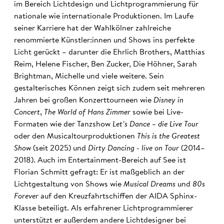
im Bereich Lichtdesign und Lichtprogrammierung für
nationale wie internationale Produktionen. Im Laufe
seiner Karriere hat der Wahlkölner zahlreiche
renommierte Künstler:innen und Shows ins perfekte
Licht gerückt – darunter die Ehrlich Brothers, Matthias
Reim, Helene Fischer, Ben Zucker, Die Höhner, Sarah
Brightman, Michelle und viele weitere. Sein
gestalterisches Können zeigt sich zudem seit mehreren
Jahren bei großen Konzerttourneen wie
Disney in
Concert
,
The World of Hans Zimmer
sowie bei Live-
Formaten wie der Tanzshow
Let’s Dance – die Live Tour
oder den Musicaltourproduktionen
This is the Greatest
Show
(seit 2025) und
Dirty Dancing - live on Tour
(2014–
2018). Auch im Entertainment-Bereich auf See ist
Florian Schmitt gefragt: Er ist maßgeblich an der
Lichtgestaltung von Shows wie
Musical Dreams
und
80s
Forever
auf den Kreuzfahrtschiffen der AIDA Sphinx-
Klasse beteiligt. Als erfahrener Lichtprogrammierer
unterstützt er außerdem andere Lichtdesigner bei