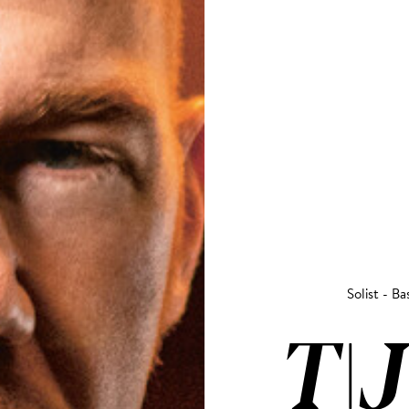
Solist - Ba
TI