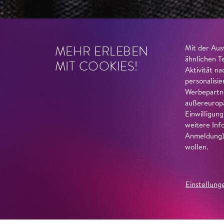
MEHR ERLEBEN
Mit der Aus
ähnlichen T
MIT COOKIES!
Aktivität n
personalisi
Werbepartne
außereuropä
Einwilligun
weitere Inf
Anmeldung) 
wollen.
Einstellung