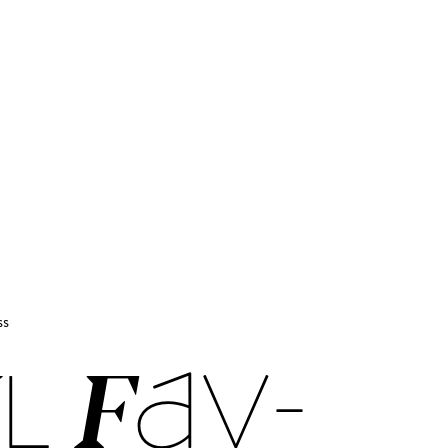
ss
JL FAV­