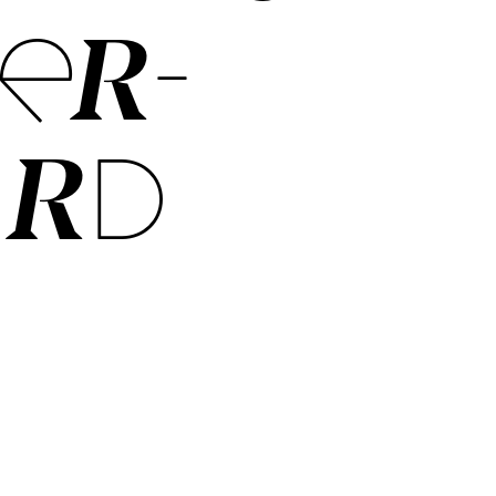
­ER­
ARD