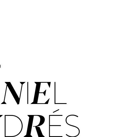
g
­NIEL
­DRÉS