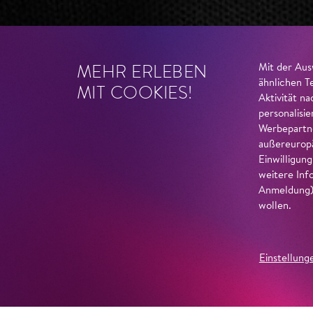
MEHR ERLEBEN
Mit der Aus
ähnlichen T
MIT COOKIES!
Aktivität n
personalisi
Werbepartne
außereuropä
Einwilligun
weitere Inf
Anmeldung) 
wollen.
Einstellung