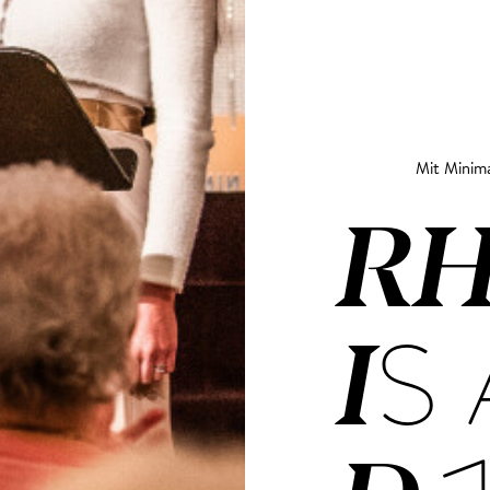
Mit Minima
R
IS 