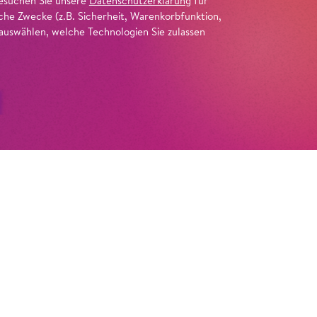
 besuchen Sie unsere
Datenschutzerklärung
für
iche Zwecke (z.B. Sicherheit, Warenkorbfunktion,
uswählen, welche Technologien Sie zulassen
7]
eged Dances
l«