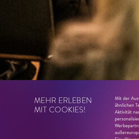
MEHR ERLEBEN
Mit der Aus
ähnlichen T
MIT COOKIES!
Aktivität n
personalisi
Werbepartne
außereuropä