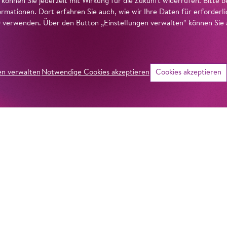
g können Sie jederzeit mit Wirkung für die Zukunft widerrufen. Bitte
ormationen. Dort erfahren Sie auch, wie wir Ihre Daten für erforderl
verwenden. Über den Button „Einstellungen verwalten“ können Sie a
en verwalten
Notwendige Cookies akzeptieren
Cookies akzeptieren
©
Intro
Programm
John Adams [*194
John’s Book of All
»Hammer & Chise