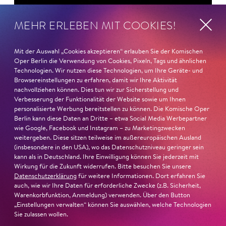
MEHR ERLEBEN MIT COOKIES!
Mit der Auswahl „Cookies akzeptieren“ erlauben Sie der Komischen
Oper Berlin die Verwendung von Cookies, Pixeln, Tags und ähnlichen
Technologien. Wir nutzen diese Technologien, um Ihre Geräte- und
Browsereinstellungen zu erfahren, damit wir Ihre Aktivität
nachvollziehen können. Dies tun wir zur Sicherstellung und
Verbesserung der Funktionalität der Website sowie um Ihnen
personalisierte Werbung bereitstellen zu können. Die Komische Oper
Berlin kann diese Daten an Dritte – etwa Social Media Werbepartner
wie Google, Facebook und Instagram – zu Marketingzwecken
weitergeben. Diese sitzen teilweise im außereuropäischen Ausland
18. September 2023
(insbesondere in den USA), wo das Datenschutzniveau geringer sein
kann als in Deutschland. Ihre Einwilligung können Sie jederzeit mit
Es lohnt, zu kämpfen!
Wirkung für die Zukunft widerrufen. Bitte besuchen Sie unsere
Datenschutzerklärung
für weitere Informationen. Dort erfahren Sie
Regisseur Tobias Kratzer und Dirigent
auch, wie wir Ihre Daten für erforderliche Zwecke (z.B. Sicherheit,
Warenkorbfunktion, Anmeldung) verwenden. Über den Button
Titus Engel sprechen über den Tod, die
„Einstellungen verwalten“ können Sie auswählen, welche Technologien
Sie zulassen wollen.
Hoffnung und die Notwendigkeit, für