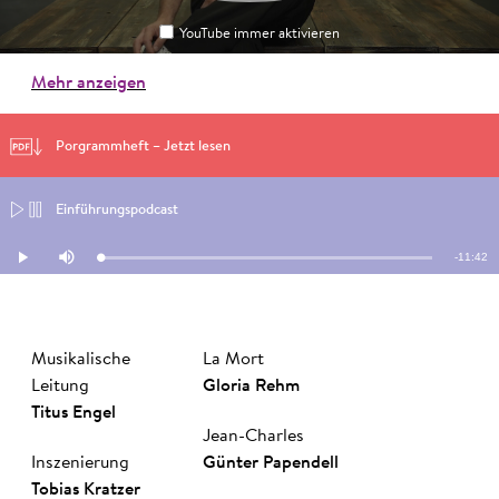
YouTube immer aktivieren
YouTube immer aktivieren
Mehr anzeigen
Porgrammheft – Jetzt lesen
Einführungspodcast
Remaini
-
11:42
Loaded
:
Play
Mute
0.00%
Time
Musikalische
La Mort
Leitung
Glo­ria Rehm
Ti­tus En­gel
Jean-Charles
Inszenierung
Gün­ter Pa­pen­dell
To­bias Krat­zer