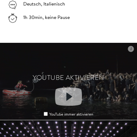
Deutsch, Italienisch
1h 30min, keine Pause
i
i
YOUTUBE AKTIVIEREN
YOUTUBE AKTIVIEREN
YouTube immer aktivieren
YouTube immer aktivieren