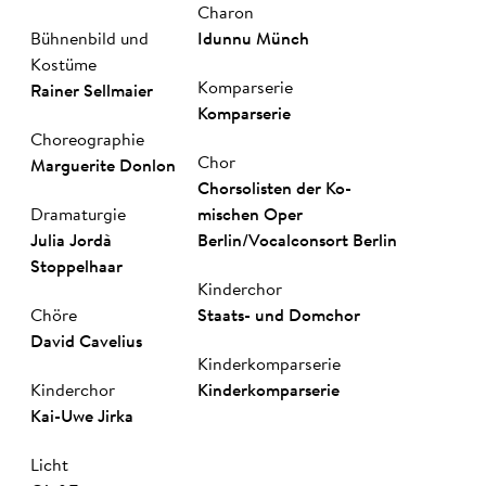
Charon
Bühnenbild und
Idun­nu Münch
Kostüme
Komparserie
Rai­ner Sell­mai­er
Komparserie
Choreographie
Chor
Mar­gue­rite Don­lon
Chor­solisten der Ko­
Dramaturgie
mischen Oper
Julia Jordà
Berlin
/
Vocal­con­sort Berlin
Stoppelhaar
Kinderchor
Chöre
Staats- und Domchor
Da­vid Ca­ve­li­us
Kinderkomparserie
Kinderchor
Kinderkomparserie
Kai-Uwe Jirka
Licht