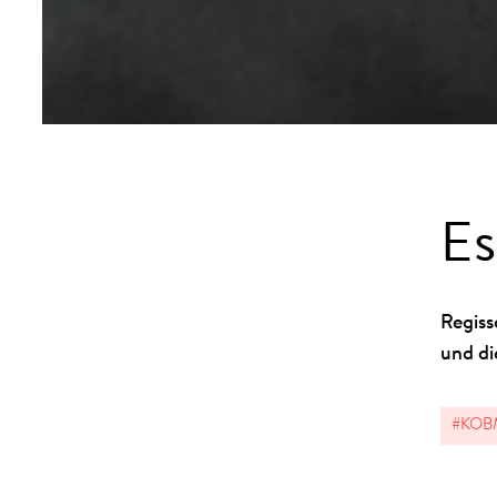
Es
Regiss
und di
#KOB