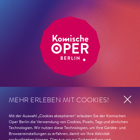
MEHR ERLEBEN MIT COOKIES!
ANSCHRIFT
Impressum
Komische Oper Berlin
Mit der Auswahl „Cookies akzeptieren“ erlauben Sie der Komischen
Datenschutz
@Schillertheater
Oper Berlin die Verwendung von Cookies, Pixeln, Tags und ähnlichen
Bismarckstraße 110
Technologien. Wir nutzen diese Technologien, um Ihre Geräte- und
AGB
Browsereinstellungen zu erfahren, damit wir Ihre Aktivität
10625 Berlin
Kontakt
nachvollziehen können. Dies tun wir zur Sicherstellung und