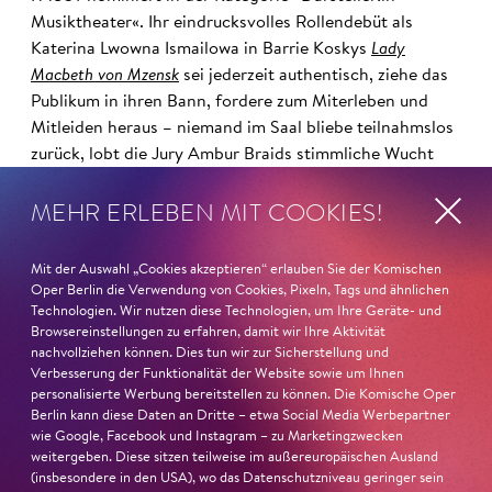
Musiktheater«. Ihr eindrucksvolles Rollendebüt als
Katerina Lwowna Ismailowa in Barrie Koskys
Lady
Macbeth von Mzensk
sei jederzeit authentisch, ziehe das
Publikum in ihren Bann, fordere zum Miterleben und
Mitleiden heraus – niemand im Saal bliebe teilnahmslos
zurück, lobt die Jury Ambur Braids stimmliche Wucht
und ihre starke Bühnenpräsenz:
MEHR ERLEBEN MIT COOKIES!
»In dem überwältigenden Farbenreichtum ihres Spiels
sind Auflehnung und Verletzlichkeit ebenso nachfühlbar
Mit der Auswahl „Cookies akzeptieren“ erlauben Sie der Komischen
wie die verzweifelte Einsamkeit ihrer Figur.«
Jury-
Oper Berlin die Verwendung von Cookies, Pixeln, Tags und ähnlichen
Begründung
Technologien. Wir nutzen diese Technologien, um Ihre Geräte- und
Browsereinstellungen zu erfahren, damit wir Ihre Aktivität
nachvollziehen können. Dies tun wir zur Sicherstellung und
Verbesserung der Funktionalität der Website sowie um Ihnen
personalisierte Werbung bereitstellen zu können. Die Komische Oper
Berlin kann diese Daten an Dritte – etwa Social Media Werbepartner
wie Google, Facebook und Instagram – zu Marketingzwecken
weitergeben. Diese sitzen teilweise im außereuropäischen Ausland
(insbesondere in den USA), wo das Datenschutzniveau geringer sein