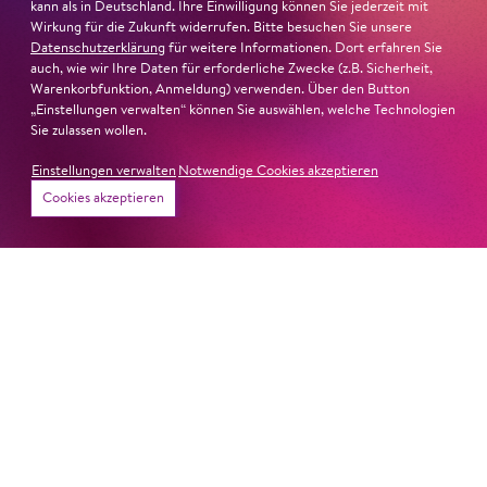
kann als in Deutschland. Ihre Einwilligung können Sie jederzeit mit
Wirkung für die Zukunft widerrufen. Bitte besuchen Sie unsere
Datenschutzerklärung
für weitere Informationen. Dort erfahren Sie
auch, wie wir Ihre Daten für erforderliche Zwecke (z.B. Sicherheit,
Warenkorbfunktion, Anmeldung) verwenden. Über den Button
„Einstellungen verwalten“ können Sie auswählen, welche Technologien
Sie zulassen wollen.
Einstellungen verwalten
Notwendige Cookies akzeptieren
Cookies akzeptieren
22. Juni 2026
Paradies und Abgrund
Von lautem Flehen, sanfter Trauer und dem viel zu
frühen Abschied im französischem Chorkonzert
Sacre
Chor
#KOBSiKo