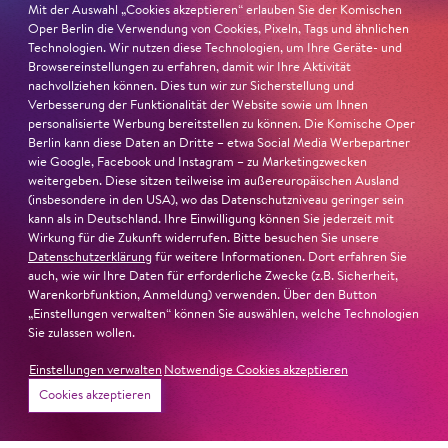
Mit der Auswahl „Cookies akzeptieren“ erlauben Sie der Komischen
Oper Berlin die Verwendung von Cookies, Pixeln, Tags und ähnlichen
Technologien. Wir nutzen diese Technologien, um Ihre Geräte- und
Browsereinstellungen zu erfahren, damit wir Ihre Aktivität
So
8. Nov
18:00
nachvollziehen können. Dies tun wir zur Sicherstellung und
Verbesserung der Funktionalität der Website sowie um Ihnen
personalisierte Werbung bereitstellen zu können. Die Komische Oper
Zum letzten Mal in dieser Spielzeit!
Berlin kann diese Daten an Dritte – etwa Social Media Werbepartner
wie Google, Facebook und Instagram – zu Marketingzwecken
weitergeben. Diese sitzen teilweise im außereuropäischen Ausland
(insbesondere in den USA), wo das Datenschutzniveau geringer sein
kann als in Deutschland. Ihre Einwilligung können Sie jederzeit mit
Kooperation mit
Wirkung für die Zukunft widerrufen. Bitte besuchen Sie unsere
Datenschutzerklärung
für weitere Informationen. Dort erfahren Sie
auch, wie wir Ihre Daten für erforderliche Zwecke (z.B. Sicherheit,
Warenkorbfunktion, Anmeldung) verwenden. Über den Button
„Einstellungen verwalten“ können Sie auswählen, welche Technologien
Sie zulassen wollen.
Einstellungen verwalten
Notwendige Cookies akzeptieren
Karten
Cookies akzeptieren