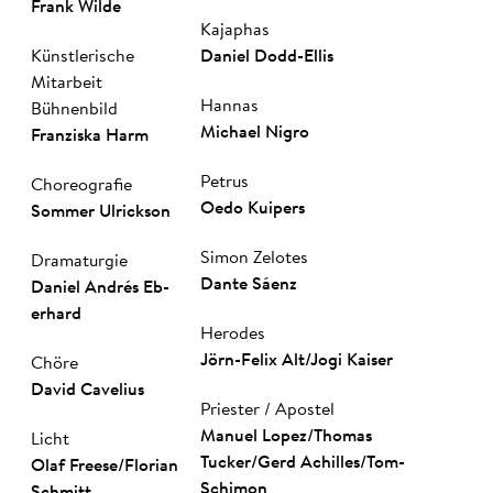
Frank Wilde
Kajaphas
Künstlerische
Daniel Dodd-Ellis
i
i
Mitarbeit
Hannas
Bühnenbild
Michael Nigro
Fran­zis­ka Harm
YOUTUBE AKTIVIEREN
YOUTUBE AKTIVIEREN
Petrus
Choreografie
Oedo Kuipers
Sommer Ul­rick­son
Simon Zelotes
Dramaturgie
Dante Sáenz
Da­niel An­drés Eb­
er­hard
YouTube immer aktivieren
YouTube immer aktivieren
Herodes
Jörn-Fe­lix Alt
/
Jogi Kaiser
Chöre
Da­vid Ca­ve­li­us
Priester / Apostel
Manuel Lopez
/
Thomas
Licht
Tucker
/
Gerd Achilles
/
Tom­
Olaf Free­se
/
Florian
Schi­mon
Schmitt