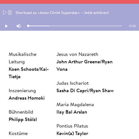
Shortcast zu »Jesus Christ Superstar« – Jetzt anhören!
Remain
-
5:00
Loaded
:
Play
Mute
23.16%
Time
Musikalische
Jesus von Nazareth
Leitung
John Arthur Greene
/
Ryan
Koen Schoots
/
Kai­
Vona
Tie­tje
Judas Ischariot
Inszenierung
Sasha Di Capri
/
Ryan Shaw
An­dre­as Homoki
Maria Magdalena
Bühnenbild
Ilay Bal Arslan
Philipp Stölzl
Pontius Pilatus
Kostüme
Kevin(a) Taylor