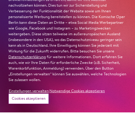
Gitarre
nachvollziehen können. Dies tun wir zur Sicherstellung und
Verbesserung der Funktionalität der Website sowie um Ihnen
Benjamin Schwenen
/
Peter
personalisierte Werbung bereitstellen zu können. Die Komische Oper
Geltat
/
Ralf Templin
/
Greg
Berlin kann diese Daten an Dritte – etwa Social Media Werbepartner
Dinunzi
wie Google, Facebook und Instagram – zu Marketingzwecken
weitergeben. Diese sitzen teilweise im außereuropäischen Ausland
(insbesondere in den USA), wo das Datenschutzniveau geringer sein
Drums
kann als in Deutschland. Ihre Einwilligung können Sie jederzeit mit
Hendrik
Wirkung für die Zukunft widerrufen. Bitte besuchen Sie unsere
Havekost
/
Leonardo von
Datenschutzerklärung
für weitere Informationen. Dort erfahren Sie
Papp
auch, wie wir Ihre Daten für erforderliche Zwecke (z.B. Sicherheit,
Warenkorbfunktion, Anmeldung) verwenden. Über den Button
„Einstellungen verwalten“ können Sie auswählen, welche Technologien
Keyboard
Sie zulassen wollen.
Jarkko Riihimäki
/
Mark
McNeill
/
Robert Paul
Einstellungen verwalten
Notwendige Cookies akzeptieren
Cookies akzeptieren
Saxofon
James Scannell
/
Adrian
Tully
Chor