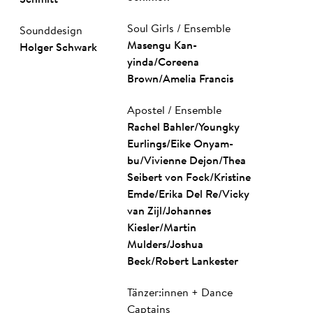
Soul Girls / Ensemble
Sounddesign
Ma­sen­gu Kan­
Holger Schwark
yinda
/
Coreena
Brown
/
Amelia Francis
Apostel / Ensemble
Rachel Bahler
/
Youngky
Eurlings
/
Eike On­yam­
bu
/
Vi­vi­enne Dejon
/
Thea
Seibert von Fock
/
Kristine
Emde
/
Erika Del Re
/
Vicky
van Zijl
/
Johannes
Kiesler
/
Martin
Mulders
/
Joshua
Beck
/
Robert Lan­kester
Tänzer:innen + Dance
Captains