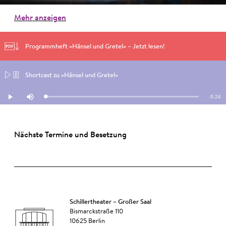
Mehr anzeigen
Programmheft »Hänsel und Gretel« – Jetzt lesen!
Shortcast zu »Hänsel und Gretel«
Remain
-
5:24
Loaded
:
Play
Mute
1.26%
Time
Nächste Termine und Besetzung
Schillertheater – Großer Saal
Bismarckstraße 110
10625 Berlin