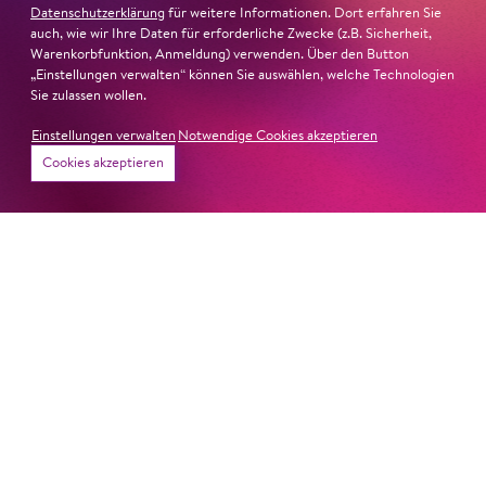
Datenschutzerklärung
für weitere Informationen. Dort erfahren Sie
auch, wie wir Ihre Daten für erforderliche Zwecke (z.B. Sicherheit,
Warenkorbfunktion, Anmeldung) verwenden. Über den Button
„Einstellungen verwalten“ können Sie auswählen, welche Technologien
Sie zulassen wollen.
Einstellungen verwalten
Notwendige Cookies akzeptieren
Karten
Cookies akzeptieren
28. März 2025
Abenteuer mit Hänsel und
Gretel
Am Montag, 24. März, waren die teilnehmenden
Schüler:innen des Projektes
Abenteuer Oper!
bei uns zu
Gast im Schillertheater und haben sich die Oper
Hänsel
und Gretel
angesehen
.