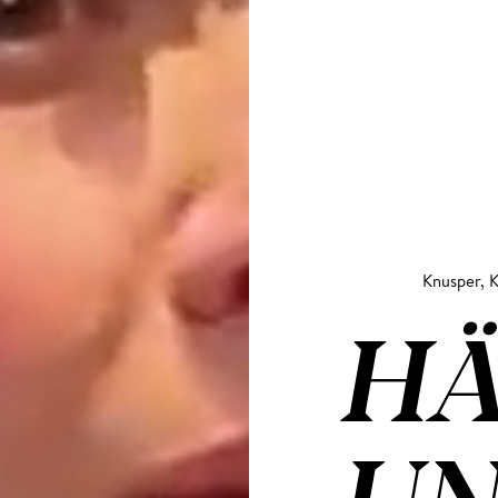
Knusper, K
HÄ