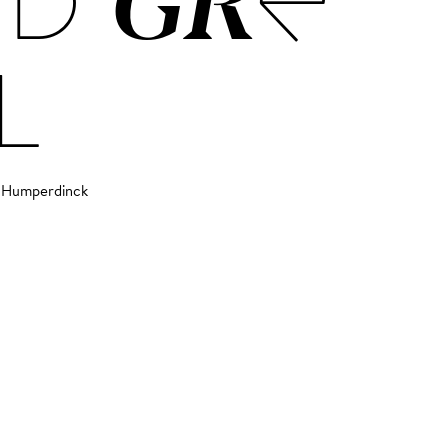
D GRE­
L
 Humperdinck