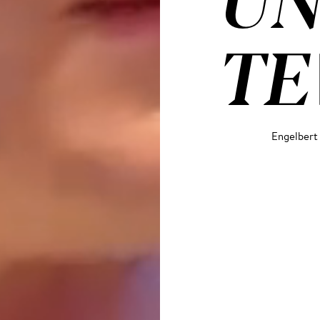
UN
TE
Engelbert