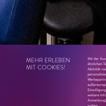
MEHR ERLEBEN
Mit der Aus
ähnlichen T
MIT COOKIES!
Aktivität n
personalisi
Werbepartne
außereuropä
Einwilligun
weitere Inf
Anmeldung) 
wollen.