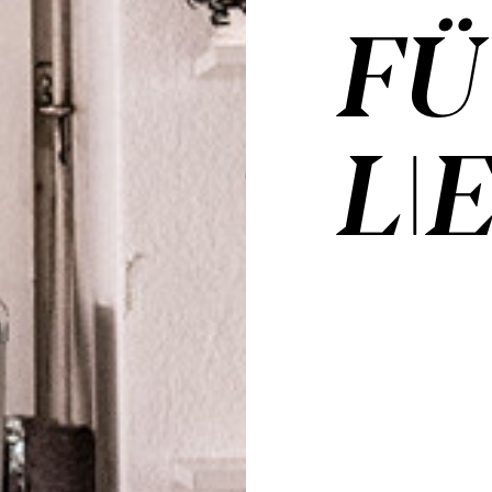
FÜ
LI