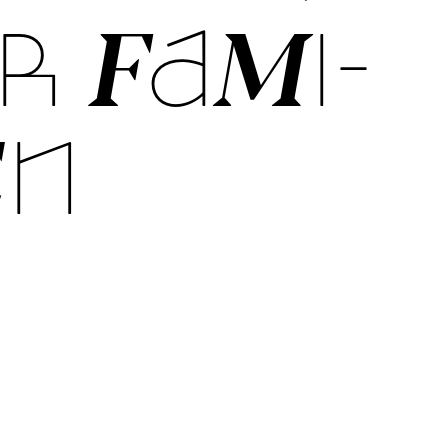
R FA­MI­
EN