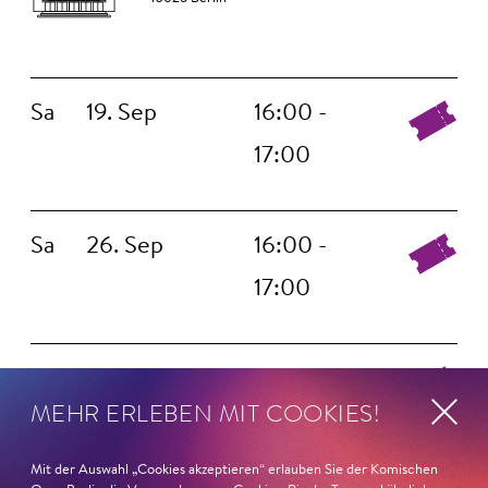
Sa
19. Sep
16:00 -
17:00
Sa
26. Sep
16:00 -
17:00
Sa
10. Okt
16:00 -
MEHR ERLEBEN MIT COOKIES!
17:00
Mit der Auswahl „Cookies akzeptieren“ erlauben Sie der Komischen