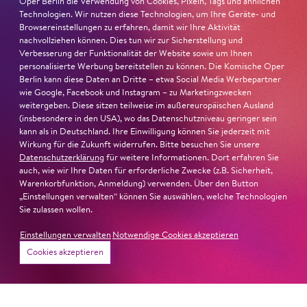
Oper Berlin die Verwendung von Cookies, Pixeln, Tags und ähnlichen
Fr
20. Nov
16:00 -
Technologien. Wir nutzen diese Technologien, um Ihre Geräte- und
Browsereinstellungen zu erfahren, damit wir Ihre Aktivität
17:00
nachvollziehen können. Dies tun wir zur Sicherstellung und
Verbesserung der Funktionalität der Website sowie um Ihnen
personalisierte Werbung bereitstellen zu können. Die Komische Oper
Berlin kann diese Daten an Dritte – etwa Social Media Werbepartner
wie Google, Facebook und Instagram – zu Marketingzwecken
Sa
19. Dez
16:00 -
weitergeben. Diese sitzen teilweise im außereuropäischen Ausland
(insbesondere in den USA), wo das Datenschutzniveau geringer sein
17:00
kann als in Deutschland. Ihre Einwilligung können Sie jederzeit mit
Wirkung für die Zukunft widerrufen. Bitte besuchen Sie unsere
Datenschutzerklärung
für weitere Informationen. Dort erfahren Sie
auch, wie wir Ihre Daten für erforderliche Zwecke (z.B. Sicherheit,
Fr
8. Jan
16:00 -
Warenkorbfunktion, Anmeldung) verwenden. Über den Button
„Einstellungen verwalten“ können Sie auswählen, welche Technologien
17:00
Sie zulassen wollen.
Einstellungen verwalten
Notwendige Cookies akzeptieren
Karten
Cookies akzeptieren
Sa
16. Jan
16:00 -
17:00