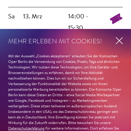
Sa
13. Mrz
14:00 -
15:30
MEHR ERLEBEN MIT COOKIES!
Sa
17. Apr
14:00 -
Mit der Auswahl „Cookies akzeptieren“ erlauben Sie der Komischen
Oper Berlin die Verwendung von Cookies, Pixeln, Tags und ähnlichen
15:30
Technologien. Wir nutzen diese Technologien, um Ihre Geräte- und
Browsereinstellungen zu erfahren, damit wir Ihre Aktivität
nachvollziehen können. Dies tun wir zur Sicherstellung und
Verbesserung der Funktionalität der Website sowie um Ihnen
Sa
15. Mai
14:00 -
personalisierte Werbung bereitstellen zu können. Die Komische Oper
Berlin kann diese Daten an Dritte – etwa Social Media Werbepartner
15:30
wie Google, Facebook und Instagram – zu Marketingzwecken
weitergeben. Diese sitzen teilweise im außereuropäischen Ausland
(insbesondere in den USA), wo das Datenschutzniveau geringer sein
kann als in Deutschland. Ihre Einwilligung können Sie jederzeit mit
Sa
29. Mai
14:00 -
Wirkung für die Zukunft widerrufen. Bitte besuchen Sie unsere
Datenschutzerklärung
für weitere Informationen. Dort erfahren Sie