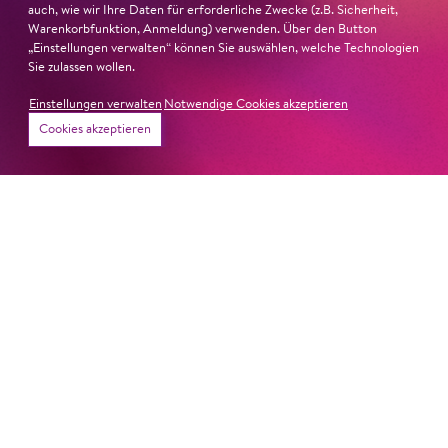
15:30
auch, wie wir Ihre Daten für erforderliche Zwecke (z.B. Sicherheit,
Warenkorbfunktion, Anmeldung) verwenden. Über den Button
„Einstellungen verwalten“ können Sie auswählen, welche Technologien
Sie zulassen wollen.
Sa
26. Jun
14:00 -
Einstellungen verwalten
Notwendige Cookies akzeptieren
Karten
Cookies akzeptieren
15:30
Magazin