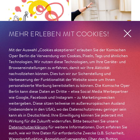
MEHR ERLEBEN MIT COOKIES!
Mit der Auswahl „Cookies akzeptieren“ erlauben Sie der Komischen
Oper Berlin die Verwendung von Cookies, Pixeln, Tags und ähnlichen
Technologien. Wir nutzen diese Technologien, um Ihre Geräte- und
Browsereinstellungen zu erfahren, damit wir Ihre Aktivität
nachvollziehen können. Dies tun wir zur Sicherstellung und
Verbesserung der Funktionalität der Website sowie um Ihnen
personalisierte Werbung bereitstellen zu können. Die Komische Oper
WO­CHEN­END-
Berlin kann diese Daten an Dritte – etwa Social Media Werbepartner
Jung für alle
WORK­SHOP FÜR
wie Google, Facebook und Instagram – zu Marketingzwecken
INSTRU­MEN­TEN­
weitergeben. Diese sitzen teilweise im außereuropäischen Ausland
FA­MI­LI­EN
(insbesondere in den USA), wo das Datenschutzniveau geringer sein
ATLAS
kann als in Deutschland. Ihre Einwilligung können Sie jederzeit mit
Wirkung für die Zukunft widerrufen. Bitte besuchen Sie unsere
Datenschutzerklärung
für weitere Informationen. Dort erfahren Sie
auch, wie wir Ihre Daten für erforderliche Zwecke (z.B. Sicherheit,
Warenkorbfunktion, Anmeldung) verwenden. Über den Button