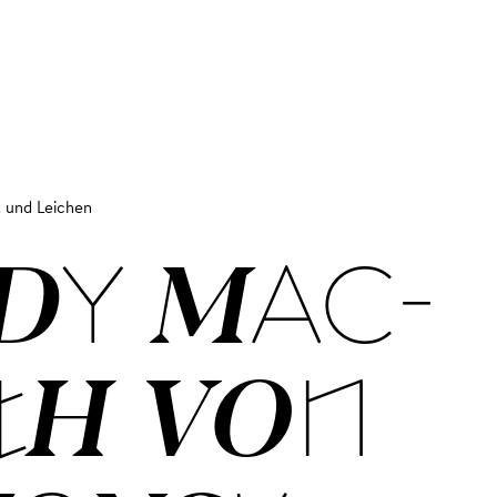
t und Leichen
­DY MAC­
TH VON