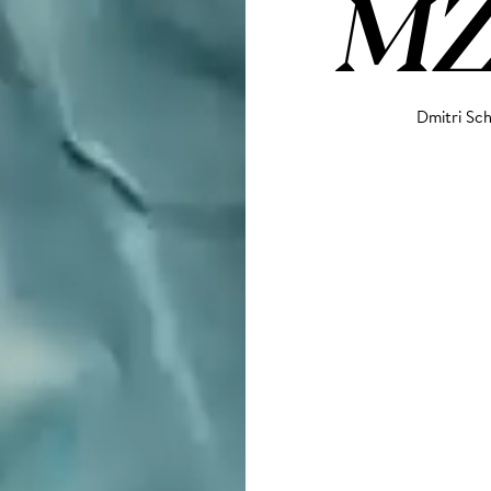
MZ
Dmitri Sc