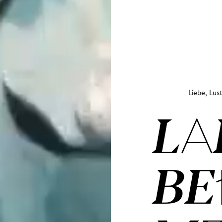
Liebe, Lus
LA
BE