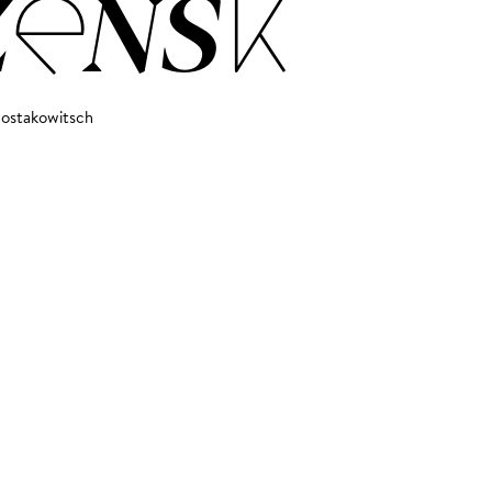
ENSK
hostakowitsch