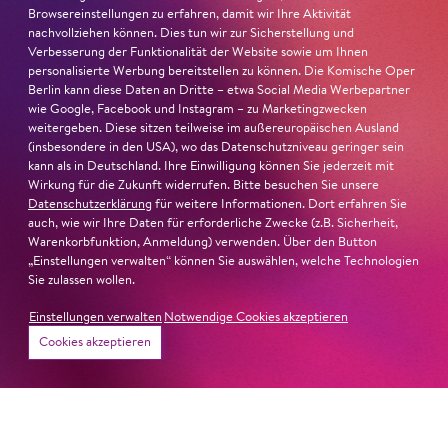
Browsereinstellungen zu erfahren, damit wir Ihre Aktivität
nachvollziehen können. Dies tun wir zur Sicherstellung und
Verbesserung der Funktionalität der Website sowie um Ihnen
personalisierte Werbung bereitstellen zu können. Die Komische Oper
Berlin kann diese Daten an Dritte – etwa Social Media Werbepartner
wie Google, Facebook und Instagram – zu Marketingzwecken
weitergeben. Diese sitzen teilweise im außereuropäischen Ausland
(insbesondere in den USA), wo das Datenschutzniveau geringer sein
kann als in Deutschland. Ihre Einwilligung können Sie jederzeit mit
22. Juni 2026
Wirkung für die Zukunft widerrufen. Bitte besuchen Sie unsere
Paradies und Abgrund
Datenschutzerklärung
für weitere Informationen. Dort erfahren Sie
auch, wie wir Ihre Daten für erforderliche Zwecke (z.B. Sicherheit,
Warenkorbfunktion, Anmeldung) verwenden. Über den Button
Von lautem Flehen, sanfter Trauer und dem viel zu
„Einstellungen verwalten“ können Sie auswählen, welche Technologien
frühen Abschied im französischem Chorkonzert
Sacre
Sie zulassen wollen.
Chor
Einstellungen verwalten
Notwendige Cookies akzeptieren
#KOBSiKo
Cookies akzeptieren