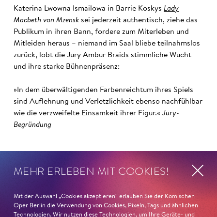
Katerina Lwowna Ismailowa in Barrie Koskys
Lady
Macbeth von Mzensk
sei jederzeit authentisch, ziehe das
Publikum in ihren Bann, fordere zum Miterleben und
Mitleiden heraus – niemand im Saal bliebe teilnahmslos
zurück, lobt die Jury Ambur Braids stimmliche Wucht
und ihre starke Bühnenpräsenz:
»In dem überwältigenden Farbenreichtum ihres Spiels
sind Auflehnung und Verletzlichkeit ebenso nachfühlbar
wie die verzweifelte Einsamkeit ihrer Figur.«
Jury-
Begründung
MEHR ERLEBEN MIT COOKIES!
Mit der Auswahl „Cookies akzeptieren“ erlauben Sie der Komischen
Oper Berlin die Verwendung von Cookies, Pixeln, Tags und ähnlichen
Technologien. Wir nutzen diese Technologien, um Ihre Geräte- und