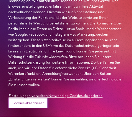
Technologien. Wir nutzen diese Technologien, um Ihre Geräte- und
INSTRU­MEN­TEN­
FA­MI­LI­EN
Browsereinstellungen zu erfahren, damit wir Ihre Aktivität
ATLAS
nachvollziehen können. Dies tun wir zur Sicherstellung und
Verbesserung der Funktionalität der Website sowie um Ihnen
personalisierte Werbung bereitstellen zu können. Die Komische Oper
Berlin kann diese Daten an Dritte – etwa Social Media Werbepartner
wie Google, Facebook und Instagram – zu Marketingzwecken
weitergeben. Diese sitzen teilweise im außereuropäischen Ausland
(insbesondere in den USA), wo das Datenschutzniveau geringer sein
kann als in Deutschland. Ihre Einwilligung können Sie jederzeit mit
Wirkung für die Zukunft widerrufen. Bitte besuchen Sie unsere
Datenschutzerklärung
für weitere Informationen. Dort erfahren Sie
auch, wie wir Ihre Daten für erforderliche Zwecke (z.B. Sicherheit,
Warenkorbfunktion, Anmeldung) verwenden. Über den Button
„Einstellungen verwalten“ können Sie auswählen, welche Technologien
Sie zulassen wollen.
Einstellungen verwalten
Notwendige Cookies akzeptieren
Karten
Cookies akzeptieren
Jung für alle
Jung für alle