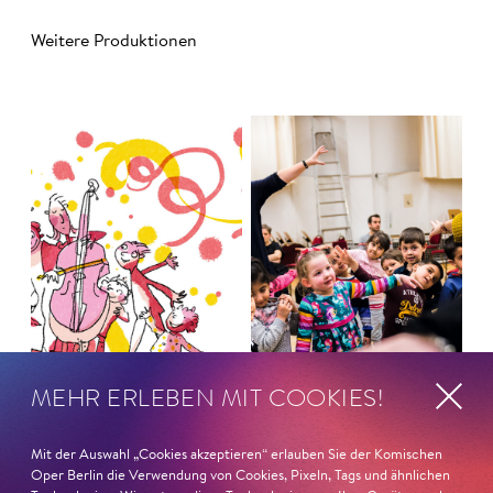
Weitere Produktionen
MEHR ERLEBEN MIT COOKIES!
WO­CHEN­END-
Mit der Auswahl „Cookies akzeptieren“ erlauben Sie der Komischen
Jung für alle
Oper Berlin die Verwendung von Cookies, Pixeln, Tags und ähnlichen
WORK­SHOP FÜR