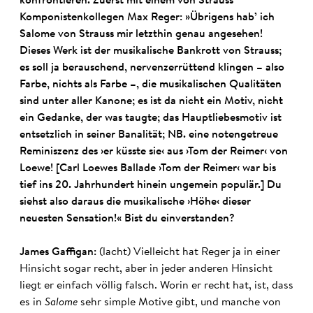
konfrontieren. Zuerst mit einem von Strauss’
Komponistenkollegen Max Reger: »Übrigens hab’ ich
Salome von Strauss mir letzthin genau angesehen!
Dieses Werk ist der musikalische Bankrott von Strauss;
es soll ja berauschend, nervenzerrüttend klingen – also
Farbe, nichts als Farbe –, die musikalischen Qualitäten
sind unter aller Kanone; es ist da nicht ein Motiv, nicht
ein Gedanke, der was taugte; das Hauptliebesmotiv ist
entsetzlich in seiner Banalität; NB. eine notengetreue
Reminiszenz des ›er küsste sie‹ aus ›Tom der Reimer‹ von
Loewe! [Carl Loewes Ballade ›Tom der Reimer‹ war bis
tief ins 20. Jahrhundert hinein ungemein populär.] Du
siehst also daraus die musikalische ›Höhe‹ dieser
neuesten Sensation!« Bist du einverstanden?
James Gaffigan:
(lacht) Vielleicht hat Reger ja in einer
Hinsicht sogar recht, aber in jeder anderen Hinsicht
liegt er einfach völlig falsch. Worin er recht hat, ist, dass
es in
Salome
sehr simple Motive gibt, und manche von