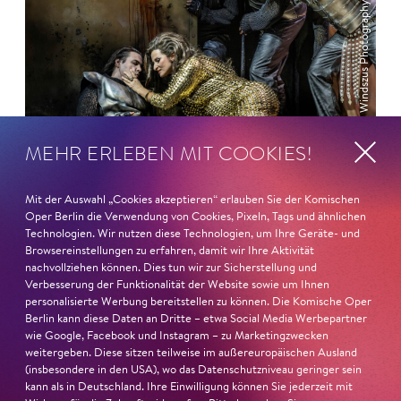
© Jan Windszus Photography
MEHR ERLEBEN MIT COOKIES!
Mit der Auswahl „Cookies akzeptieren“ erlauben Sie der Komischen
Oper Berlin die Verwendung von Cookies, Pixeln, Tags und ähnlichen
Anlässlich der Erstaufführung an der Met im Jahr 1907
Technologien. Wir nutzen diese Technologien, um Ihre Geräte- und
schrieb der New Yorker Musikkritiker Richard Aldrich:
Browsereinstellungen zu erfahren, damit wir Ihre Aktivität
nachvollziehen können. Dies tun wir zur Sicherstellung und
»Die Partitur der
Salome
ist ohne Frage die mit Abstand
Verbesserung der Funktionalität der Website sowie um Ihnen
schwierigste, die je geschrieben wurde, die komplexeste,
personalisierte Werbung bereitstellen zu können. Die Komische Oper
die zudem die höchsten Anforderungen an jeden
Berlin kann diese Daten an Dritte – etwa Social Media Werbepartner
wie Google, Facebook und Instagram – zu Marketingzwecken
einzelnen Musiker stellt.« Wie würdest du das heute
weitergeben. Diese sitzen teilweise im außereuropäischen Ausland
sehen? In welcher Hinsicht ist
Salome
ein schwieriges
(insbesondere in den USA), wo das Datenschutzniveau geringer sein
Stück?
kann als in Deutschland. Ihre Einwilligung können Sie jederzeit mit