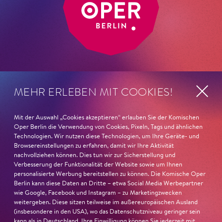
MEHR ERLEBEN MIT COOKIES!
ANSCHRIFT
Impressum
Komische Oper Berlin
Mit der Auswahl „Cookies akzeptieren“ erlauben Sie der Komischen
Datenschutz
@Schillertheater
Oper Berlin die Verwendung von Cookies, Pixeln, Tags und ähnlichen
Technologien. Wir nutzen diese Technologien, um Ihre Geräte- und
Bismarckstraße 110
AGB
Browsereinstellungen zu erfahren, damit wir Ihre Aktivität
10625 Berlin
Kontakt
nachvollziehen können. Dies tun wir zur Sicherstellung und
Verbesserung der Funktionalität der Website sowie um Ihnen
TELEFONSERVICE
Intranet
personalisierte Werbung bereitstellen zu können. Die Komische Oper
+49(0)30 47 99 74 00
Berlin kann diese Daten an Dritte – etwa Social Media Werbepartner
Presse
wie Google, Facebook und Instagram – zu Marketingzwecken
Barrierefreiheitserklärung
weitergeben. Diese sitzen teilweise im außereuropäischen Ausland
(insbesondere in den USA), wo das Datenschutzniveau geringer sein
kann als in Deutschland. Ihre Einwilligung können Sie jederzeit mit