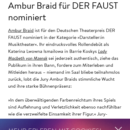
Ambur Braid für DER FAUST
nominiert
Ambur Braid
ist für den Deutschen Theaterpreis DER
FAUST nominiert in der Kategorie »Darsteller:in
Musiktheater«. Ihr eindrucksvolles Rollendebüt als
Katerina Lwowna Ismailowa in Barrie Koskys
Lady
Macbeth von Mzensk
sei jederzeit authentisch, ziehe das
Publikum in ihren Bann, fordere zum Miterleben und
Mitleiden heraus – niemand im Saal bliebe teilnahmslos
zurück, lobt die Jury Ambur Braids stimmliche Wucht
und ihre starke Bühnenpräsenz:
»In dem überwältigenden Farbenreichtum ihres Spiels
sind Auflehnung und Verletzlichkeit ebenso nachfühlbar
wie die verzweifelte Einsamkeit ihrer Figur.«
Jury-
Begründung