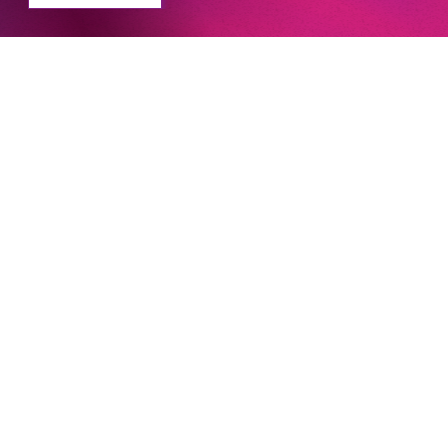
Chor
#KOBSiKo