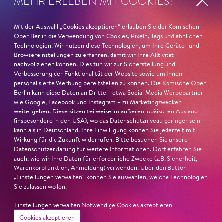
MEHR ERLEBEN MIT COOKIES!
Mit der Auswahl „Cookies akzeptieren“ erlauben Sie der Komischen
Oper Berlin die Verwendung von Cookies, Pixeln, Tags und ähnlichen
Technologien. Wir nutzen diese Technologien, um Ihre Geräte- und
Browsereinstellungen zu erfahren, damit wir Ihre Aktivität
nachvollziehen können. Dies tun wir zur Sicherstellung und
Verbesserung der Funktionalität der Website sowie um Ihnen
personalisierte Werbung bereitstellen zu können. Die Komische Oper
Berlin kann diese Daten an Dritte – etwa Social Media Werbepartner
wie Google, Facebook und Instagram – zu Marketingzwecken
weitergeben. Diese sitzen teilweise im außereuropäischen Ausland
(insbesondere in den USA), wo das Datenschutzniveau geringer sein
kann als in Deutschland. Ihre Einwilligung können Sie jederzeit mit
Wirkung für die Zukunft widerrufen. Bitte besuchen Sie unsere
Datenschutzerklärung
für weitere Informationen. Dort erfahren Sie
auch, wie wir Ihre Daten für erforderliche Zwecke (z.B. Sicherheit,
22. Juni 2026
Warenkorbfunktion, Anmeldung) verwenden. Über den Button
„Einstellungen verwalten“ können Sie auswählen, welche Technologien
Paradies und Abgrund
Sie zulassen wollen.
Von lautem Flehen, sanfter Trauer und dem viel zu
Einstellungen verwalten
Notwendige Cookies akzeptieren
frühen Abschied im französischem Chorkonzert
Sacre
Cookies akzeptieren