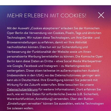
Hussein AL Shatheli wurde 1985 in Damaskus geboren.
MEHR ERLEBEN MIT COOKIES!
Er studierte an der renommierten Hochschule für
Darstellende Künste in Damaskus 2012. AL Shatheli
Mit der Auswahl „Cookies akzeptieren“ erlauben Sie der Komischen
arbeitete für verschiedene Projekte im Theater, Film und
Oper Berlin die Verwendung von Cookies, Pixeln, Tags und ähnlichen
Fernsehen in Syrien, den Vereinigten Arabischen
Technologien. Wir nutzen diese Technologien, um Ihre Geräte- und
Emiraten und im Iran. Er wirkte unter anderem in dem
Browsereinstellungen zu erfahren, damit wir Ihre Aktivität
Musical
Oliver Twist
am Opernhaus in Damaskus im Film
nachvollziehen können. Dies tun wir zur Sicherstellung und
Verbesserung der Funktionalität der Website sowie um Ihnen
Ladder to Damascus.
Das Exil Ensemble des Maxim Gorki
personalisierte Werbung bereitstellen zu können. Die Komische Oper
Theaters Berlin, dem Hussein AL Shatheli angehörte,
Berlin kann diese Daten an Dritte – etwa Social Media Werbepartner
entwickelte gemeinsam mit Yael Ronen das Stück
wie Google, Facebook und Instagram – zu Marketingzwecken
Winterreise
.
weitergeben. Diese sitzen teilweise im außereuropäischen Ausland
(insbesondere in den USA), wo das Datenschutzniveau geringer sein
kann als in Deutschland. Ihre Einwilligung können Sie jederzeit mit
Wirkung für die Zukunft widerrufen. Bitte besuchen Sie unsere
Datenschutzerklärung
für weitere Informationen. Dort erfahren Sie
auch, wie wir Ihre Daten für erforderliche Zwecke (z.B. Sicherheit,
Warenkorbfunktion, Anmeldung) verwenden. Über den Button
Nächste Termine und Besetzung
„Einstellungen verwalten“ können Sie auswählen, welche Technologien
Sie zulassen wollen.