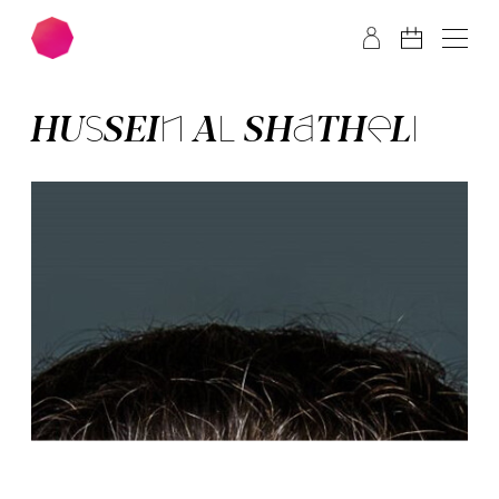
Zum Hauptinhalt springen
Zum Footer springen
HUS­SEIN AL­ SHA­THE­LI