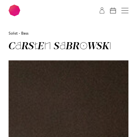
Zum Hauptinhalt springen
Zum Footer springen
Solist - Bass
CARS­TEN SA­BROW­SKI