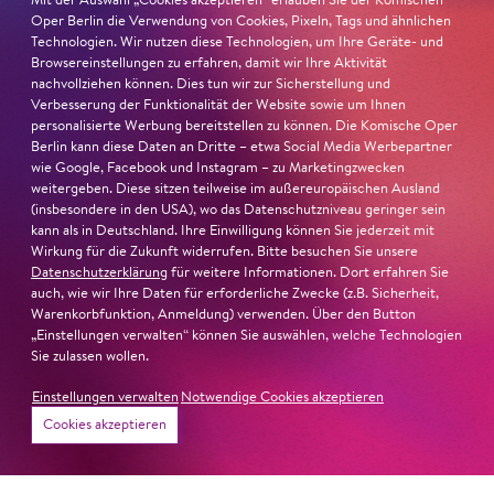
Mit der Auswahl „Cookies akzeptieren“ erlauben Sie der Komischen
Oper Berlin die Verwendung von Cookies, Pixeln, Tags und ähnlichen
26. Juni 2026
Technologien. Wir nutzen diese Technologien, um Ihre Geräte- und
Browsereinstellungen zu erfahren, damit wir Ihre Aktivität
Ambur Braid für DER FAUST
nachvollziehen können. Dies tun wir zur Sicherstellung und
Verbesserung der Funktionalität der Website sowie um Ihnen
nominiert
personalisierte Werbung bereitstellen zu können. Die Komische Oper
Berlin kann diese Daten an Dritte – etwa Social Media Werbepartner
Ambur Braid
ist für den Deutschen Theaterpreis DER
wie Google, Facebook und Instagram – zu Marketingzwecken
weitergeben. Diese sitzen teilweise im außereuropäischen Ausland
FAUST nominiert in der Kategorie »Darsteller:in
(insbesondere in den USA), wo das Datenschutzniveau geringer sein
Musiktheater«. Ihr eindrucksvolles Rollendebüt als
kann als in Deutschland. Ihre Einwilligung können Sie jederzeit mit
Katerina Lwowna Ismailowa in Barrie Koskys
Lady
Wirkung für die Zukunft widerrufen. Bitte besuchen Sie unsere
Macbeth von Mzensk
sei jederzeit authentisch, ziehe das
Datenschutzerklärung
für weitere Informationen. Dort erfahren Sie
auch, wie wir Ihre Daten für erforderliche Zwecke (z.B. Sicherheit,
Publikum in ihren Bann, fordere zum Miterleben und
Warenkorbfunktion, Anmeldung) verwenden. Über den Button
Mitleiden heraus – niemand im Saal bliebe teilnahmslos
„Einstellungen verwalten“ können Sie auswählen, welche Technologien
zurück, lobt die Jury Ambur Braids stimmliche Wucht
Sie zulassen wollen.
und ihre starke Bühnenpräsenz:
Einstellungen verwalten
Notwendige Cookies akzeptieren
Cookies akzeptieren
»In dem überwältigenden Farbenreichtum ihres Spiels
sind Auflehnung und Verletzlichkeit ebenso nachfühlbar
wie die verzweifelte Einsamkeit ihrer Figur.«
Jury-