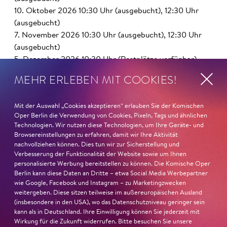
10. Oktober 2026 10:30 Uhr (ausgebucht), 12:30 Uhr
(ausgebucht)
7. November 2026 10:30 Uhr (ausgebucht), 12:30 Uhr
(ausgebucht)
5. Dezember 2026 10:30 Uhr (Restplätze verfügbar),
12:30 Uhr (Restplätze verfügbar)
MEHR ERLEBEN MIT COOKIES!
9. Januar 2027 10:30 Uhr (Restplätze verfügbar), 12:30
Uhr (ausgebucht)
Mit der Auswahl „Cookies akzeptieren“ erlauben Sie der Komischen
6. Februar 2027 10:30 Uhr (Restplätze verfügbar), 12:30
Oper Berlin die Verwendung von Cookies, Pixeln, Tags und ähnlichen
Uhr (Restplätze verfügbar)
Technologien. Wir nutzen diese Technologien, um Ihre Geräte- und
6. März 2027 10:30 Uhr (Restplätze verfügbar), 12:30
Browsereinstellungen zu erfahren, damit wir Ihre Aktivität
Uhr (ausgebucht)
nachvollziehen können. Dies tun wir zur Sicherstellung und
Verbesserung der Funktionalität der Website sowie um Ihnen
3. April 2027 10:30 Uhr, 12:30 Uhr
personalisierte Werbung bereitstellen zu können. Die Komische Oper
8. Mai 2027 10:30 Uhr, 12:30 Uhr
Berlin kann diese Daten an Dritte – etwa Social Media Werbepartner
5. Juni 2027 10:30 Uhr, 12:30 Uhr
wie Google, Facebook und Instagram – zu Marketingzwecken
3. Juli 2027 10:30 Uhr, 12:30 Uhr
weitergeben. Diese sitzen teilweise im außereuropäischen Ausland
(insbesondere in den USA), wo das Datenschutzniveau geringer sein
kann als in Deutschland. Ihre Einwilligung können Sie jederzeit mit
Wirkung für die Zukunft widerrufen. Bitte besuchen Sie unsere