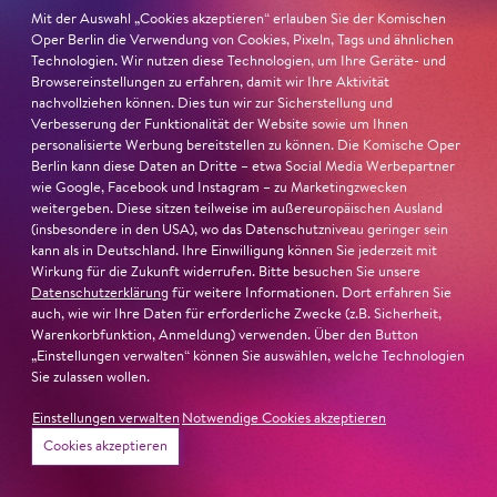
Mit der Auswahl „Cookies akzeptieren“ erlauben Sie der Komischen
unseren Seiten integriert. Wenn Sie unsere Seiten
Oper Berlin die Verwendung von Cookies, Pixeln, Tags und ähnlichen
besuchen, wird über das Zählpixel eine direkte
Technologien. Wir nutzen diese Technologien, um Ihre Geräte- und
Verbindung zwischen Ihrem Browser und dem
Browsereinstellungen zu erfahren, damit wir Ihre Aktivität
Facebook-Server hergestellt. Facebook erhält dadurch
nachvollziehen können. Dies tun wir zur Sicherstellung und
Verbesserung der Funktionalität der Website sowie um Ihnen
u.a. von Ihrem Browser die Information, dass von Ihrem
personalisierte Werbung bereitstellen zu können. Die Komische Oper
Endgerät unsere Seite aufgerufen wurde. Wenn Sie
Berlin kann diese Daten an Dritte – etwa Social Media Werbepartner
Facebook-Nutzer sind, kann Facebook hierdurch den
wie Google, Facebook und Instagram – zu Marketingzwecken
Besuch unserer Seiten Ihrem Benutzerkonto zuordnen.
weitergeben. Diese sitzen teilweise im außereuropäischen Ausland
(insbesondere in den USA), wo das Datenschutzniveau geringer sein
Wir weisen darauf hin, dass wir als Anbieter der Seiten
kann als in Deutschland. Ihre Einwilligung können Sie jederzeit mit
keine Kenntnis vom Inhalt der übermittelten Daten
Wirkung für die Zukunft widerrufen. Bitte besuchen Sie unsere
sowie deren Nutzung durch Facebook erhalten. Wir
Datenschutzerklärung
für weitere Informationen. Dort erfahren Sie
auch, wie wir Ihre Daten für erforderliche Zwecke (z.B. Sicherheit,
können lediglich auswählen, welchen Segmenten von
Warenkorbfunktion, Anmeldung) verwenden. Über den Button
Facebook-Nutzern (wie Alter, Interessen) unsere
„Einstellungen verwalten“ können Sie auswählen, welche Technologien
Werbung angezeigt werden soll. Dabei nutzen wir eine
Sie zulassen wollen.
von zwei Arbeitsweisen von Custom Audiences, bei der
Einstellungen verwalten
Notwendige Cookies akzeptieren
keine Datensätze, insbesondere keine E-Mailadressen
Cookies akzeptieren
unserer Nutzer – weder verschlüsselt noch
unverschlüsselt - an Facebook übermittelt werden.