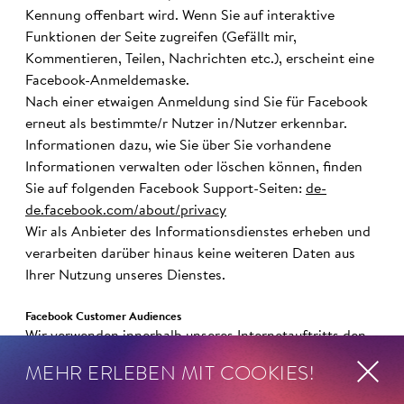
Kennung offenbart wird. Wenn Sie auf interaktive
Funktionen der Seite zugreifen (Gefällt mir,
Kommentieren, Teilen, Nachrichten etc.), erscheint eine
Facebook-Anmeldemaske.
Nach einer etwaigen Anmeldung sind Sie für Facebook
erneut als bestimmte/r Nutzer in/Nutzer erkennbar.
Informationen dazu, wie Sie über Sie vorhandene
Informationen verwalten oder löschen können, finden
Sie auf folgenden Facebook Support-Seiten:
de-
de.facebook.com/about/privacy
Wir als Anbieter des Informationsdienstes erheben und
verarbeiten darüber hinaus keine weiteren Daten aus
Ihrer Nutzung unseres Dienstes.
Facebook Custo­mer Au­di­ences
Wir verwenden innerhalb unseres Internetauftritts den
„Website Custom Audiences“ Pixel des sozialen
MEHR ERLEBEN MIT COOKIES!
Netzwerks Facebook, 1601 South California Avenue, Palo
Alto, CA 94304, USA. Dabei sind sog. Zählpixel auf