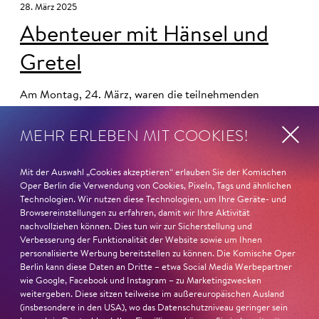
28. März 2025
Abenteuer mit Hänsel und
Gretel
Am Montag, 24. März, waren die teilnehmenden
Schüler:innen des Projektes
Abenteuer Oper!
bei uns zu
MEHR ERLEBEN MIT COOKIES!
Gast im Schillertheater und haben sich die Oper
Hänsel
und Gretel
angesehen
.
Mit der Auswahl „Cookies akzeptieren“ erlauben Sie der Komischen
Als besonderes Highlight konnten sich die Kinder im
Oper Berlin die Verwendung von Cookies, Pixeln, Tags und ähnlichen
Anschluss an die Vorstellung mit Hänsel (Susan Zarrabi)
Technologien. Wir nutzen diese Technologien, um Ihre Geräte- und
Browsereinstellungen zu erfahren, damit wir Ihre Aktivität
und Gretel (Nikki Treurniet) über ihre Eindrücke zur
nachvollziehen können. Dies tun wir zur Sicherstellung und
Inszenierung auszutauschen und Fragen stellen.
Verbesserung der Funktionalität der Website sowie um Ihnen
personalisierte Werbung bereitstellen zu können. Die Komische Oper
Im Vorfeld hatten drei Schulklassen aus verschiedenen
Berlin kann diese Daten an Dritte – etwa Social Media Werbepartner
wie Google, Facebook und Instagram – zu Marketingzwecken
Berliner Bezirken eine eigene kleine Inszenierung von
weitergeben. Diese sitzen teilweise im außereuropäischen Ausland
Hänsel und Gretel
erarbeitet und bei sich in der Schule
(insbesondere in den USA), wo das Datenschutzniveau geringer sein
auf die Bühne gebracht. Unterstützt wurden sie dabei