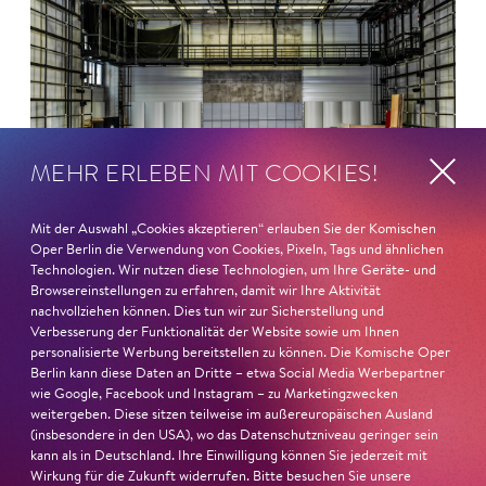
MEHR ERLEBEN MIT COOKIES!
Mit der Auswahl „Cookies akzeptieren“ erlauben Sie der Komischen
Oper Berlin die Verwendung von Cookies, Pixeln, Tags und ähnlichen
Technologien. Wir nutzen diese Technologien, um Ihre Geräte- und
Browsereinstellungen zu erfahren, damit wir Ihre Aktivität
nachvollziehen können. Dies tun wir zur Sicherstellung und
22. Juni 2026
Verbesserung der Funktionalität der Website sowie um Ihnen
personalisierte Werbung bereitstellen zu können. Die Komische Oper
Paradies und Abgrund
Berlin kann diese Daten an Dritte – etwa Social Media Werbepartner
wie Google, Facebook und Instagram – zu Marketingzwecken
Von lautem Flehen, sanfter Trauer und dem viel zu
weitergeben. Diese sitzen teilweise im außereuropäischen Ausland
(insbesondere in den USA), wo das Datenschutzniveau geringer sein
frühen Abschied im französischem Chorkonzert
Sacre
kann als in Deutschland. Ihre Einwilligung können Sie jederzeit mit
Chor
Wirkung für die Zukunft widerrufen. Bitte besuchen Sie unsere