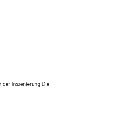
© Jan Windszus Photography
n der Inszenierung Die