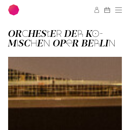
Zum Hauptinhalt springen
Zum Footer springen
OR­CHES­TER­ DER­ KO­
MISCH­EN OPER BER­LIN