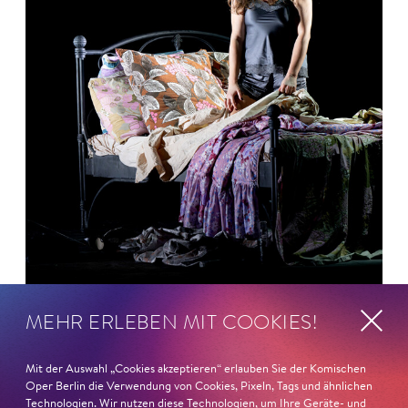
MEHR ERLEBEN MIT COOKIES!
26. Juni 2026
Ambur Braid für DER FAUST
Mit der Auswahl „Cookies akzeptieren“ erlauben Sie der Komischen
nominiert
Oper Berlin die Verwendung von Cookies, Pixeln, Tags und ähnlichen
Technologien. Wir nutzen diese Technologien, um Ihre Geräte- und