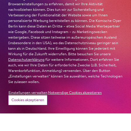
Browsereinstellungen zu erfahren, damit wir Ihre Aktivität
Ambur Braid
ist für den Deutschen Theaterpreis DER
nachvollziehen können. Dies tun wir zur Sicherstellung und
FAUST nominiert in der Kategorie »Darsteller:in
Verbesserung der Funktionalität der Website sowie um Ihnen
Musiktheater«. Ihr eindrucksvolles Rollendebüt als
personalisierte Werbung bereitstellen zu können. Die Komische Oper
Berlin kann diese Daten an Dritte – etwa Social Media Werbepartner
Katerina Lwowna Ismailowa in Barrie Koskys
Lady
wie Google, Facebook und Instagram – zu Marketingzwecken
Macbeth von Mzensk
sei jederzeit authentisch, ziehe das
weitergeben. Diese sitzen teilweise im außereuropäischen Ausland
Publikum in ihren Bann, fordere zum Miterleben und
(insbesondere in den USA), wo das Datenschutzniveau geringer sein
Mitleiden heraus – niemand im Saal bliebe teilnahmslos
kann als in Deutschland. Ihre Einwilligung können Sie jederzeit mit
Wirkung für die Zukunft widerrufen. Bitte besuchen Sie unsere
zurück, lobt die Jury Ambur Braids stimmliche Wucht
Datenschutzerklärung
für weitere Informationen. Dort erfahren Sie
und ihre starke Bühnenpräsenz:
auch, wie wir Ihre Daten für erforderliche Zwecke (z.B. Sicherheit,
Warenkorbfunktion, Anmeldung) verwenden. Über den Button
»In dem überwältigenden Farbenreichtum ihres Spiels
„Einstellungen verwalten“ können Sie auswählen, welche Technologien
Sie zulassen wollen.
sind Auflehnung und Verletzlichkeit ebenso nachfühlbar
wie die verzweifelte Einsamkeit ihrer Figur.«
Jury-
Einstellungen verwalten
Notwendige Cookies akzeptieren
Begründung
Cookies akzeptieren