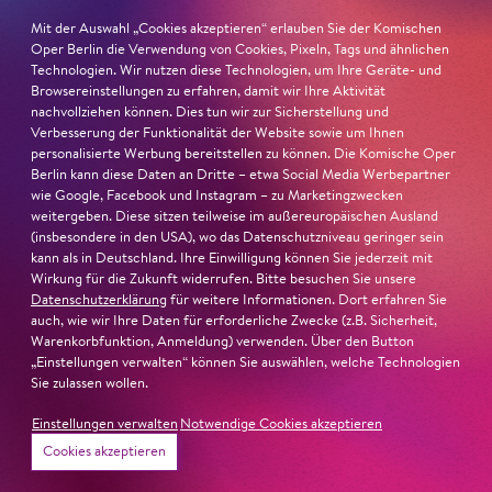
Mit der Auswahl „Cookies akzeptieren“ erlauben Sie der Komischen
Oper Berlin die Verwendung von Cookies, Pixeln, Tags und ähnlichen
Technologien. Wir nutzen diese Technologien, um Ihre Geräte- und
Browsereinstellungen zu erfahren, damit wir Ihre Aktivität
nachvollziehen können. Dies tun wir zur Sicherstellung und
Verbesserung der Funktionalität der Website sowie um Ihnen
personalisierte Werbung bereitstellen zu können. Die Komische Oper
Wir sind der Meinung, dass jedes Kind einzigartig ist
Berlin kann diese Daten an Dritte – etwa Social Media Werbepartner
und besondere Talente hat. Die
Heinz und Heide Dürr
wie Google, Facebook und Instagram – zu Marketingzwecken
weitergeben. Diese sitzen teilweise im außereuropäischen Ausland
Stiftung
sieht das genauso und verfolgt seit vielen
(insbesondere in den USA), wo das Datenschutzniveau geringer sein
Jahren den Early Excellence-Ansatz, der davon ausgeht,
kann als in Deutschland. Ihre Einwilligung können Sie jederzeit mit
die Potenziale jedes Kindes zu fördern und Eltern in
Wirkung für die Zukunft widerrufen. Bitte besuchen Sie unsere
Bildungsprozesse einzubeziehen. Seit vielen Jahren
Datenschutzerklärung
für weitere Informationen. Dort erfahren Sie
auch, wie wir Ihre Daten für erforderliche Zwecke (z.B. Sicherheit,
können wir gemeinsam Opernworkshops für Kinder und
Warenkorbfunktion, Anmeldung) verwenden. Über den Button
ihre Eltern anbieten. Außerdem unterstützt die Stiftung
„Einstellungen verwalten“ können Sie auswählen, welche Technologien
das Projekt
Peter und der Wolf
zur kulturellen
Sie zulassen wollen.
Bildungsarbeit mit Berliner Willkommensklassen.
Einstellungen verwalten
Notwendige Cookies akzeptieren
Cookies akzeptieren