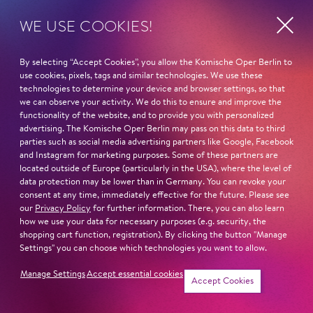
nach 90 Tagen gelöscht. Facebook speichert darüber
WE USE COOKIES!
hinaus Informationen über die Endgeräte seiner Nutzer
(z.B. im Rahmen der Funktion
„Anmeldebenachrichtigung“); gegebenenfalls ist
By selecting “Accept Cookies”, you allow the Komische Oper Berlin to
Facebook damit eine Zuordnung von IP-Adressen zu
use cookies, pixels, tags and similar technologies. We use these
einzelnen Nutzern möglich.
technologies to determine your device and browser settings, so that
we can observe your activity. We do this to ensure and improve the
Wenn Sie als Nutzerin oder Nutzer aktuell bei Facebook
functionality of the website, and to provide you with personalized
angemeldet sind, befindet sich auf Ihrem Endgerät ein
advertising. The Komische Oper Berlin may pass on this data to third
Cookie mit Ihrer Facebook-Kennung. Dadurch ist
parties such as social media advertising partners like Google, Facebook
Facebook in der Lage nachzuvollziehen, dass Sie diese
and Instagram for marketing purposes. Some of these partners are
located outside of Europe (particularly in the USA), where the level of
Seite aufgesucht und wie Sie sie genutzt haben. Dies gilt
data protection may be lower than in Germany. You can revoke your
auch für alle anderen Facebook-Seiten. Über in
consent at any time, immediately effective for the future. Please see
Webseiten eingebundene Facebook-Buttons ist es
our
Privacy Policy
for further information. There, you can also learn
Facebook möglich, Ihre Besuche auf diesen Webseiten
how we use your data for necessary purposes (e.g. security, the
shopping cart function, registration). By clicking the button "Manage
zu erfassen und Ihrem Facebook-Profil zuzuordnen.
Settings" you can choose which technologies you want to allow.
Anhand dieser Daten können Inhalte oder Werbung auf
Sie zugeschnitten angeboten werden.
Manage Settings
Accept essential cookies
Accept Cookies
Wenn Sie dies vermeiden möchten, sollten Sie sich bei
Facebook abmelden bzw. die Funktion "angemeldet