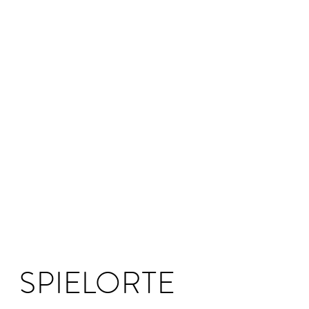
© StudioJetzt (Marianne Weber)
SPIELORTE