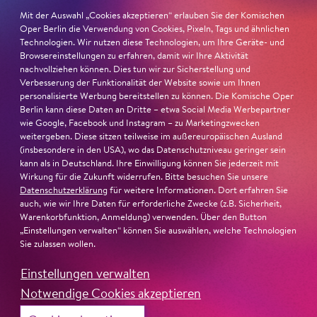
Mit der Auswahl „Cookies akzeptieren“ erlauben Sie der Komischen
Oper Berlin die Verwendung von Cookies, Pixeln, Tags und ähnlichen
Technologien. Wir nutzen diese Technologien, um Ihre Geräte- und
Browsereinstellungen zu erfahren, damit wir Ihre Aktivität
Spielorte
nachvollziehen können. Dies tun wir zur Sicherstellung und
Verbesserung der Funktionalität der Website sowie um Ihnen
personalisierte Werbung bereitstellen zu können. Die Komische Oper
Berlin kann diese Daten an Dritte – etwa Social Media Werbepartner
wie Google, Facebook und Instagram – zu Marketingzwecken
Schillertheater
weitergeben. Diese sitzen teilweise im außereuropäischen Ausland
(insbesondere in den USA), wo das Datenschutzniveau geringer sein
Mehr erfahren ...
kann als in Deutschland. Ihre Einwilligung können Sie jederzeit mit
Wirkung für die Zukunft widerrufen. Bitte besuchen Sie unsere
Datenschutzerklärung
für weitere Informationen. Dort erfahren Sie
auch, wie wir Ihre Daten für erforderliche Zwecke (z.B. Sicherheit,
Warenkorbfunktion, Anmeldung) verwenden. Über den Button
„Einstellungen verwalten“ können Sie auswählen, welche Technologien
Sie zulassen wollen.
Flug­ha­fen Tem­pel­hof – Han­gar 1
Einstellungen verwalten
Mehr erfahren …
Notwendige Cookies akzeptieren