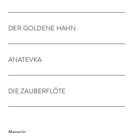
DER GOLDENE HAHN
ANA­TEVKA
DIE ZAU­BER­FLÖTE
Magazin