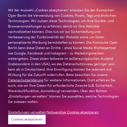
Mit der Auswahl „Cookies akzeptieren“ erlauben Sie der Komischen
Oper Berlin die Verwendung von Cookies, Pixeln, Tags und ähnlichen
Technologien. Wir nutzen diese Technologien, um Ihre Geräte- und
26. Juni 2026
Browsereinstellungen zu erfahren, damit wir Ihre Aktivität
nachvollziehen können. Dies tun wir zur Sicherstellung und
Ambur Braid für DER FAUST
Verbesserung der Funktionalität der Website sowie um Ihnen
personalisierte Werbung bereitstellen zu können. Die Komische Oper
nominiert
Berlin kann diese Daten an Dritte – etwa Social Media Werbepartner
wie Google, Facebook und Instagram – zu Marketingzwecken
weitergeben. Diese sitzen teilweise im außereuropäischen Ausland
Ambur Braid
ist für den Deutschen Theaterpreis DER
(insbesondere in den USA), wo das Datenschutzniveau geringer sein
FAUST nominiert in der Kategorie »Darsteller:in
kann als in Deutschland. Ihre Einwilligung können Sie jederzeit mit
Musiktheater«. Ihr eindrucksvolles Rollendebüt als
Wirkung für die Zukunft widerrufen. Bitte besuchen Sie unsere
Katerina Lwowna Ismailowa in Barrie Koskys
Lady
Datenschutzerklärung
für weitere Informationen. Dort erfahren Sie
auch, wie wir Ihre Daten für erforderliche Zwecke (z.B. Sicherheit,
Macbeth von Mzensk
sei jederzeit authentisch, ziehe das
Warenkorbfunktion, Anmeldung) verwenden. Über den Button
Publikum in ihren Bann, fordere zum Miterleben und
„Einstellungen verwalten“ können Sie auswählen, welche Technologien
Mitleiden heraus – niemand im Saal bliebe teilnahmslos
Sie zulassen wollen.
zurück, lobt die Jury Ambur Braids stimmliche Wucht
Einstellungen verwalten
Notwendige Cookies akzeptieren
und ihre starke Bühnenpräsenz:
Cookies akzeptieren