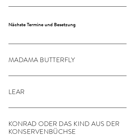
Nächste Termine und Besetzung
MADAMA BUTTER­FLY
LEAR
KON­RAD ODER DAS KIND AUS DER
KON­SER­VEN­BÜCHSE