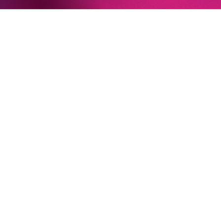
»In dem überwältigenden Farbenreichtum ihres Spiels
sind Auflehnung und Verletzlichkeit ebenso nachfühlbar
wie die verzweifelte Einsamkeit ihrer Figur.«
Jury-
Begründung
22. Juni 2026