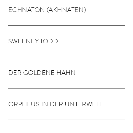
ECHNA­TON (AKHNA­TEN)
SWEENEY TODD
DER GOLDENE HAHN
OR­PHEUS IN DER UN­TER­WELT