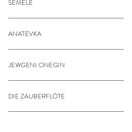
SEMELE
ANA­TEVKA
JEW­GENI ONEGIN
DIE ZAU­BER­FLÖTE