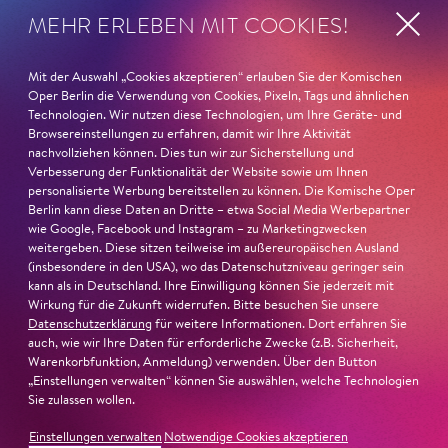
schlummert: ein Gesellschaftsstück von beunruhigender
MEHR ERLEBEN MIT COOKIES!
Aktualität, in dem die Ehe eine Farce ist, der Olymp eine
schlechte Verwaltung und die Hölle der einzige Ort mit
Mit der Auswahl „Cookies akzeptieren“ erlauben Sie der Komischen
echtem Programm. Eurydike, im Mythos bloße Muse
Oper Berlin die Verwendung von Cookies, Pixeln, Tags und ähnlichen
und Anlass männlicher Traurigkeit, ist bei Offenbach die
Technologien. Wir nutzen diese Technologien, um Ihre Geräte- und
eigentliche Hauptfigur: eine Frau, die nicht gerettet
Browsereinstellungen zu erfahren, damit wir Ihre Aktivität
nachvollziehen können. Dies tun wir zur Sicherstellung und
werden will und am Ende selbst entscheidet, zu bleiben.
Verbesserung der Funktionalität der Website sowie um Ihnen
Wo? Unten. Als Bacchantin. Mit gutem Grund. Ein
personalisierte Werbung bereitstellen zu können. Die Komische Oper
Gespräch über radikale Frauenfiguren, dionysische
Berlin kann diese Daten an Dritte – etwa Social Media Werbepartner
Lustspiele und jüdische Musiktraditionen in Offenbachs
wie Google, Facebook und Instagram – zu Marketingzwecken
weitergeben. Diese sitzen teilweise im außereuropäischen Ausland
Orpheus in der Unterwelt
.
(insbesondere in den USA), wo das Datenschutzniveau geringer sein
kann als in Deutschland. Ihre Einwilligung können Sie jederzeit mit
#KOBOrpheus-Unterwelt
Wirkung für die Zukunft widerrufen. Bitte besuchen Sie unsere
Datenschutzerklärung
für weitere Informationen. Dort erfahren Sie
auch, wie wir Ihre Daten für erforderliche Zwecke (z.B. Sicherheit,
Warenkorbfunktion, Anmeldung) verwenden. Über den Button
1. Februar 2026
„Einstellungen verwalten“ können Sie auswählen, welche Technologien
Die neue »Lady Macbeth von Mzensk«
Sie zulassen wollen.
an der Komischen Oper ist unglaublich
Einstellungen verwalten
Notwendige Cookies akzeptieren