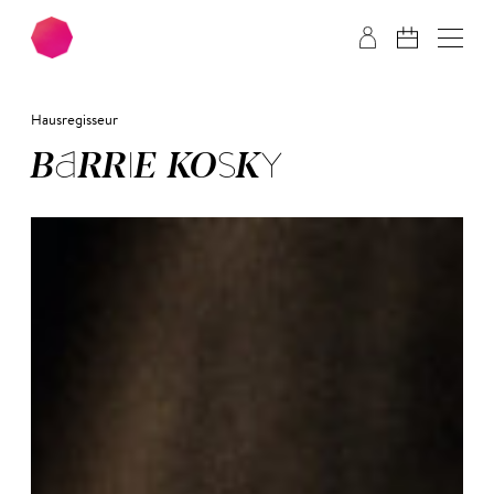
Zum Hauptinhalt springen
Zum Footer springen
Hausregisseur
BAR­RIE KOS­KY