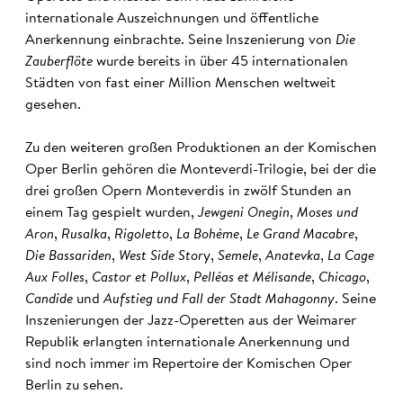
internationale Auszeichnungen und öffentliche
Anerkennung einbrachte. Seine Inszenierung von
Die
Zauberflöte
wurde bereits in über 45 internationalen
Städten von fast einer Million Menschen weltweit
gesehen.
Zu den weiteren großen Produktionen an der Komischen
Oper Berlin gehören die Monteverdi-Trilogie, bei der die
drei großen Opern Monteverdis in zwölf Stunden an
einem Tag gespielt wurden,
Jewgeni Onegin
,
Moses und
Aron
,
Rusalka
,
Rigoletto
,
La Bohème
,
Le Grand Macabre
,
Die Bassariden
,
West Side Stor
y,
Semele
,
Anatevka
,
La Cage
Aux Folles
,
Castor et Pollux
,
Pelléas et Mélisande
,
Chicago
,
Candide
und
Aufstieg und Fall der Stadt Mahagonny
. Seine
Inszenierungen der Jazz-Operetten aus der Weimarer
Republik erlangten internationale Anerkennung und
sind noch immer im Repertoire der Komischen Oper
Berlin zu sehen.