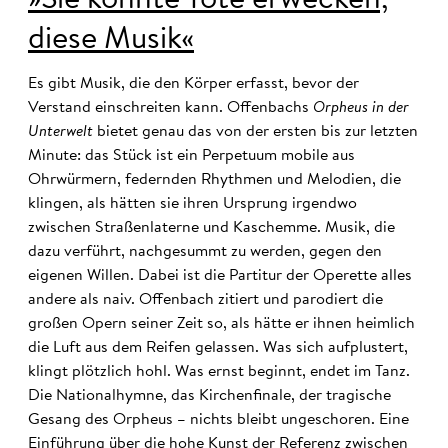
»Sie könnte Tote erwecken,
diese Musik«
Es gibt Musik, die den Körper erfasst, bevor der
Verstand einschreiten kann. Offenbachs
Orpheus in der
Unterwelt
bietet genau das von der ersten bis zur letzten
Minute: das Stück ist ein Perpetuum mobile aus
Ohrwürmern, federnden Rhythmen und Melodien, die
klingen, als hätten sie ihren Ursprung irgendwo
zwischen Straßenlaterne und Kaschemme. Musik, die
dazu verführt, nachgesummt zu werden, gegen den
eigenen Willen. Dabei ist die Partitur der Operette alles
andere als naiv. Offenbach zitiert und parodiert die
großen Opern seiner Zeit so, als hätte er ihnen heimlich
die Luft aus dem Reifen gelassen. Was sich aufplustert,
klingt plötzlich hohl. Was ernst beginnt, endet im Tanz.
Die Nationalhymne, das Kirchenfinale, der tragische
Gesang des Orpheus – nichts bleibt ungeschoren. Eine
Einführung über die hohe Kunst der Referenz zwischen