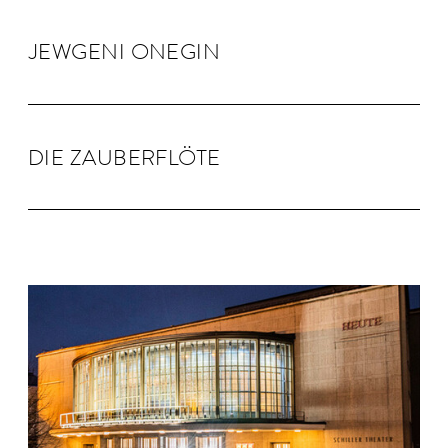
JEW­GENI ONEGIN
DIE ZAU­BER­FLÖTE