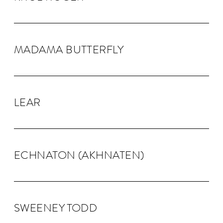
MADAMA BUTTER­FLY
LEAR
ECHNA­TON (AKHNA­TEN)
SWEENEY TODD