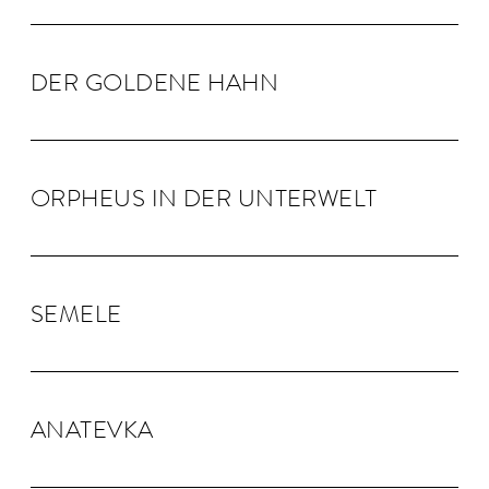
DER GOLDENE HAHN
OR­PHEUS IN DER UN­TER­WELT
SEMELE
ANA­TEVKA