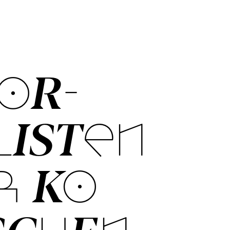
OR­
LISTEN
R KO­