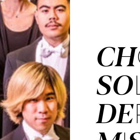
CH
SO
DE