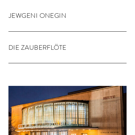
JEW­GENI ONEGIN
DIE ZAU­BER­FLÖTE