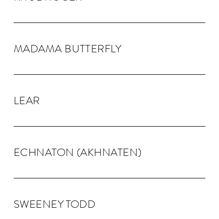
MADAMA BUTTER­FLY
LEAR
ECHNA­TON (AKHNA­TEN)
SWEENEY TODD