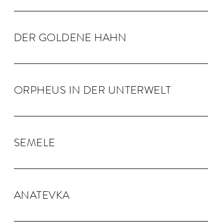
DER GOLDENE HAHN
OR­PHEUS IN DER UN­TER­WELT
SEMELE
ANA­TEVKA