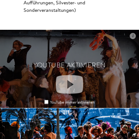
Aufführungen, Silvester- und
Sonderveranstaltungen)
i
i
YOUTUBE AKTIVIEREN
YOUTUBE AKTIVIEREN
YouTube immer aktivieren
YouTube immer aktivieren