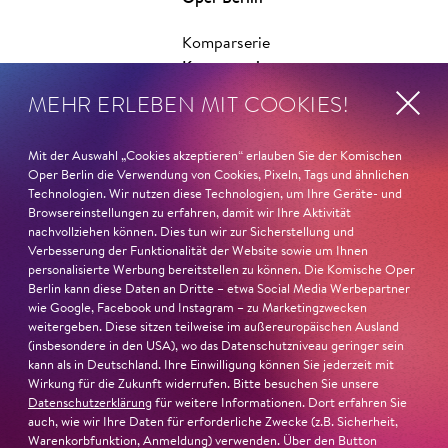
Komparserie
Komparserie
MEHR ERLEBEN MIT COOKIES!
Orchester
Or­ches­ter­ der­ Ko­misch­en
Mit der Auswahl „Cookies akzeptieren“ erlauben Sie der Komischen
Oper Ber­lin
Oper Berlin die Verwendung von Cookies, Pixeln, Tags und ähnlichen
Technologien. Wir nutzen diese Technologien, um Ihre Geräte- und
Browsereinstellungen zu erfahren, damit wir Ihre Aktivität
nachvollziehen können. Dies tun wir zur Sicherstellung und
Verbesserung der Funktionalität der Website sowie um Ihnen
personalisierte Werbung bereitstellen zu können. Die Komische Oper
Berlin kann diese Daten an Dritte – etwa Social Media Werbepartner
Kooperation
wie Google, Facebook und Instagram – zu Marketingzwecken
weitergeben. Diese sitzen teilweise im außereuropäischen Ausland
(insbesondere in den USA), wo das Datenschutzniveau geringer sein
kann als in Deutschland. Ihre Einwilligung können Sie jederzeit mit
Wirkung für die Zukunft widerrufen. Bitte besuchen Sie unsere
Datenschutzerklärung
für weitere Informationen. Dort erfahren Sie
auch, wie wir Ihre Daten für erforderliche Zwecke (z.B. Sicherheit,
Warenkorbfunktion, Anmeldung) verwenden. Über den Button