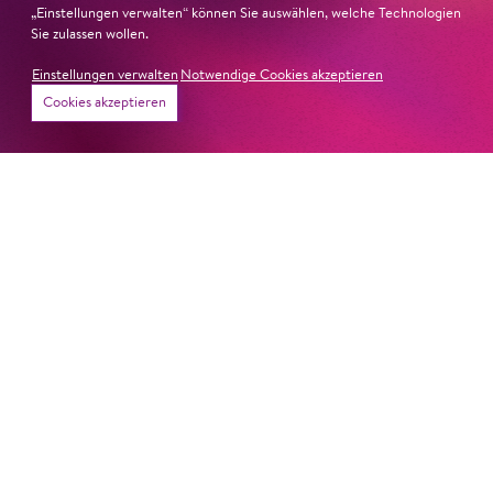
Präsentiert von taz.
„Einstellungen verwalten“ können Sie auswählen, welche Technologien
Sie zulassen wollen.
Einstellungen verwalten
Notwendige Cookies akzeptieren
Cookies akzeptieren
­KOBBoheme