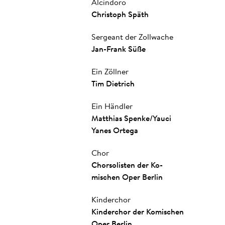
Alcindoro
Chris­toph Späth
Sergeant der Zollwache
Jan­-Frank Süße
Ein Zöllner
Tim Diet­rich
Ein Händler
Matt­hi­as Spen­ke
/
Yauci
Yanes Ortega
Chor
Chor­solisten der Ko­
mischen Oper Berlin
Kinderchor
Kin­der­chor­ der­ Ko­misch­en
Oper Ber­lin