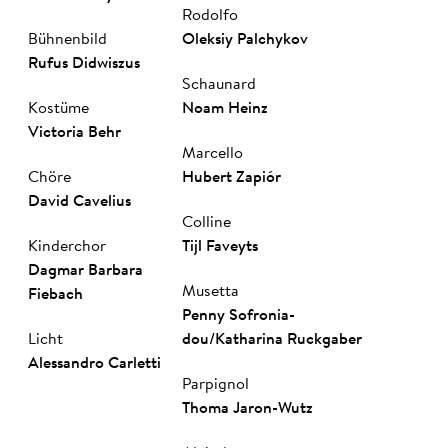
Rodolfo
Bühnenbild
Oleksiy Palchykov
Ru­fus Did­wis­zus
Schaunard
Kostüme
No­am Heinz
Vic­to­ria Behr
Marcello
Chöre
Hu­bert Za­piór
Da­vid Ca­ve­li­us
Colline
Kinderchor
Tijl Fav­eyts
Dag­mar Bar­ba­ra
Musetta
Fie­bach
Pen­ny So­fro­nia­
Licht
dou
/
Katharina Ruckgaber
Ale­ssan­dro Car­let­ti
Parpignol
Tho­ma Ja­ron­-Wutz