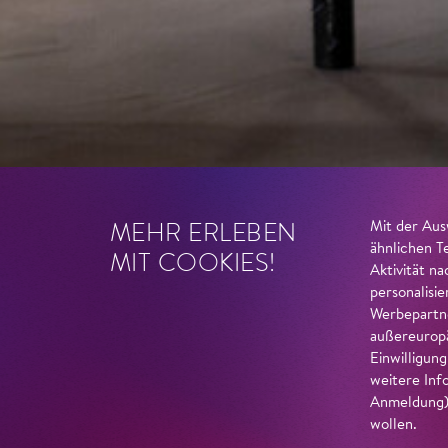
MEHR ERLEBEN
Mit der Aus
ähnlichen T
MIT COOKIES!
Aktivität n
personalisi
Werbepartne
außereuropä
Einwilligun
weitere Inf
Anmeldung) 
wollen.