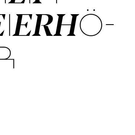
I­ER­HÖ­
R