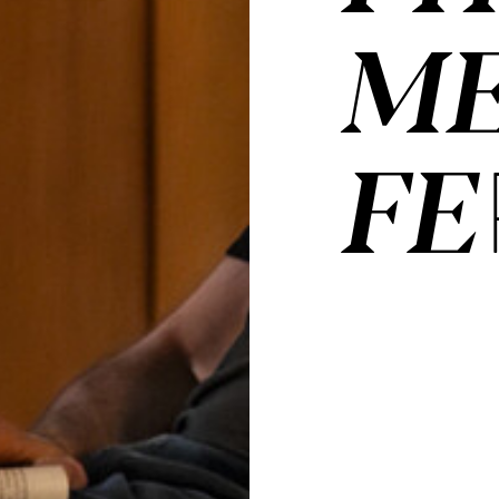
ME
FE