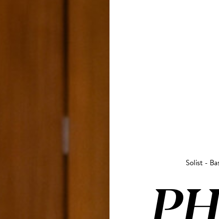
Solist - Ba
PH