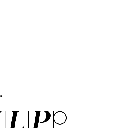
ss
I­LIPP