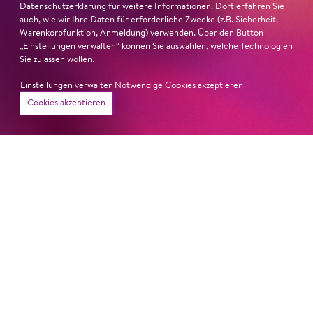
Datenschutzerklärung
für weitere Informationen. Dort erfahren Sie
auch, wie wir Ihre Daten für erforderliche Zwecke (z.B. Sicherheit,
Warenkorbfunktion, Anmeldung) verwenden. Über den Button
„Einstellungen verwalten“ können Sie auswählen, welche Technologien
Sie zulassen wollen.
Einstellungen verwalten
Notwendige Cookies akzeptieren
Cookies akzeptieren
26. Juni 2026
Ambur Braid für DER FAUST
nominiert
Ambur Braid
ist für den Deutschen Theaterpreis DER
FAUST nominiert in der Kategorie »Darsteller:in
Musiktheater«. Ihr eindrucksvolles Rollendebüt als
Katerina Lwowna Ismailowa in Barrie Koskys
Lady
Macbeth von Mzensk
sei jederzeit authentisch, ziehe das