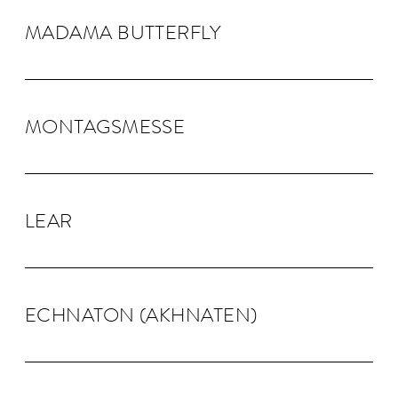
MADAMA BUTTER­FLY
MONTAGS­MESSE
LEAR
ECHNA­TON (AKHNA­TEN)