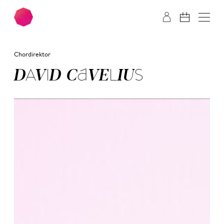
Zum Hauptinhalt springen
Zum Footer springen
Chordirektor
DA­VID CA­VE­LI­US