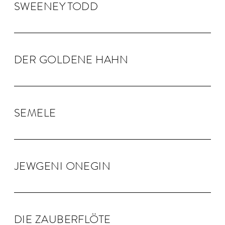
SWEENEY TODD
DER GOLDENE HAHN
SEMELE
JEW­GENI ONEGIN
DIE ZAU­BER­FLÖTE