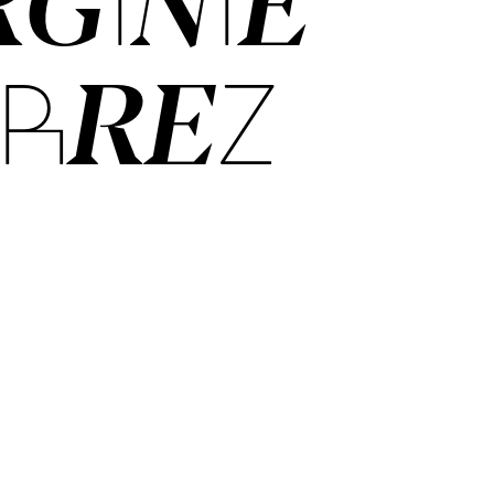
­GIN­IE
R­REZ