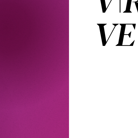
VIR
VE