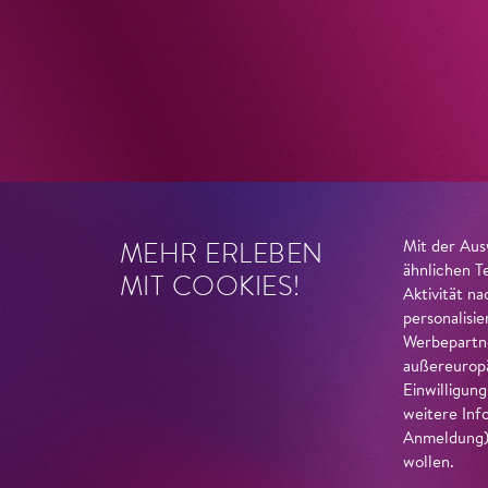
MEHR ERLEBEN
Mit der Aus
ähnlichen T
MIT COOKIES!
Aktivität n
personalisi
Werbepartne
außereuropä
Einwilligun
weitere Inf
Anmeldung) 
wollen.