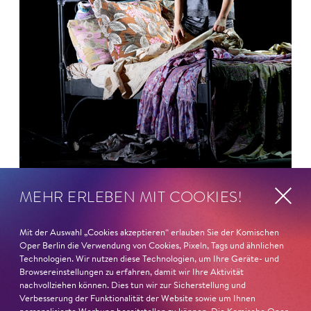
MEHR ERLEBEN MIT COOKIES!
26. Juni 2026
Ambur Braid für DER FAUST
Mit der Auswahl „Cookies akzeptieren“ erlauben Sie der Komischen
Oper Berlin die Verwendung von Cookies, Pixeln, Tags und ähnlichen
nominiert
Technologien. Wir nutzen diese Technologien, um Ihre Geräte- und
Browsereinstellungen zu erfahren, damit wir Ihre Aktivität
Ambur Braid
ist für den Deutschen Theaterpreis DER
nachvollziehen können. Dies tun wir zur Sicherstellung und
Verbesserung der Funktionalität der Website sowie um Ihnen
FAUST nominiert in der Kategorie »Darsteller:in