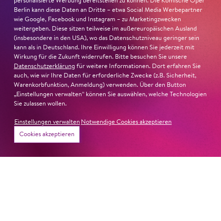
personalisierte Werbung bereitstellen zu können. Die Komische Oper
Musiktheater«. Ihr eindrucksvolles Rollendebüt als
Berlin kann diese Daten an Dritte – etwa Social Media Werbepartner
Katerina Lwowna Ismailowa in Barrie Koskys
Lady
wie Google, Facebook und Instagram – zu Marketingzwecken
weitergeben. Diese sitzen teilweise im außereuropäischen Ausland
Macbeth von Mzensk
sei jederzeit authentisch, ziehe das
(insbesondere in den USA), wo das Datenschutzniveau geringer sein
Publikum in ihren Bann, fordere zum Miterleben und
kann als in Deutschland. Ihre Einwilligung können Sie jederzeit mit
Mitleiden heraus – niemand im Saal bliebe teilnahmslos
Wirkung für die Zukunft widerrufen. Bitte besuchen Sie unsere
zurück, lobt die Jury Ambur Braids stimmliche Wucht
Datenschutzerklärung
für weitere Informationen. Dort erfahren Sie
auch, wie wir Ihre Daten für erforderliche Zwecke (z.B. Sicherheit,
und ihre starke Bühnenpräsenz:
Warenkorbfunktion, Anmeldung) verwenden. Über den Button
„Einstellungen verwalten“ können Sie auswählen, welche Technologien
»In dem überwältigenden Farbenreichtum ihres Spiels
Sie zulassen wollen.
sind Auflehnung und Verletzlichkeit ebenso nachfühlbar
Einstellungen verwalten
Notwendige Cookies akzeptieren
wie die verzweifelte Einsamkeit ihrer Figur.«
Jury-
Cookies akzeptieren
Begründung