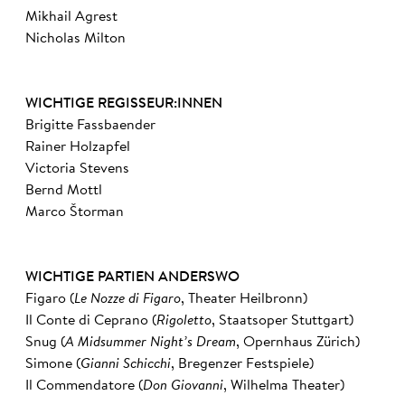
Mikhail Agrest
Nicholas Milton
WICHTIGE REGISSEUR:INNEN
Brigitte Fassbaender
Rainer Holzapfel
Victoria Stevens
Bernd Mottl
Marco Štorman
WICHTIGE PARTIEN ANDERSWO
Figaro (
Le Nozze di Figaro
, Theater Heilbronn)
Il Conte di Ceprano (
Rigoletto
, Staatsoper Stuttgart)
Snug (
A Midsummer Night’s Dream
, Opernhaus Zürich)
Simone (
Gianni Schicchi
, Bregenzer Festspiele)
Il Commendatore (
Don Giovanni
, Wilhelma Theater)